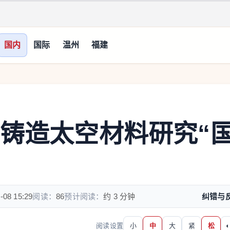
国内
国际
温州
福建
们铸造太空材料研究“
-08 15:29
阅读：
86
预计阅读：
约 3 分钟
纠错与
阅读设置
小
中
大
紧
松
◐