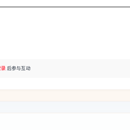
，是摆在中国科研工作者面前的必答题。在所
”。它科学原理并不复杂，但难点在于如何稳定
整整25年才攻克。
登录
后参与互动