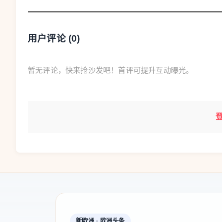
步，打造一套完全自主知识产权的科学实验系统
有技术难题中，静电悬浮技术是最难啃的“硬骨头
控制，就这么一个看似简单的问题，科研团队花了
用户评论 (
0
)
暂无评论，快来抢沙发吧！首评可提升互动曝光。
新欧洲 · 欧洲头条