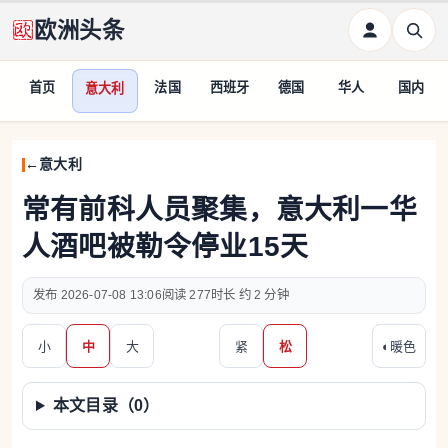
欧洲头条
首页
法国
西班牙
德国
华人
国内
意大利
意大利
常有前科人员聚集，意大利一华
人酒吧被勒令停业15天
2026-07-08 13:06
277
约 2 分钟
小
中
大
紧
松
◐
暖色
本文目录（
0
）