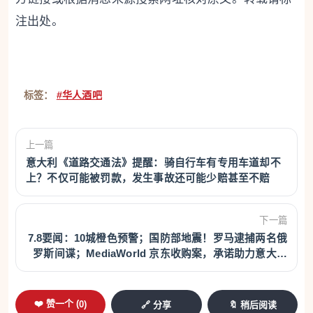
注出处。
标签：
#华人酒吧
上一篇
意大利《道路交通法》提醒：骑自行车有专用车道却不
上？不仅可能被罚款，发生事故还可能少赔甚至不赔
下一篇
7.8要闻：10城橙色预警；国防部地震！罗马逮捕两名俄
罗斯间谍；MediaWorld 京东收购案，承诺助力意大利
企业赴华！
❤️ 赞一个 (
0
)
🔗 分享
🔖 稍后阅读