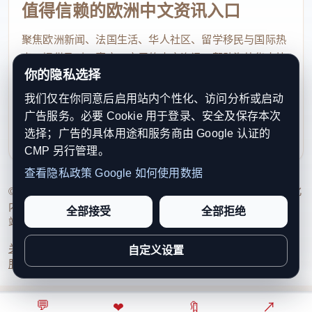
值得信赖的欧洲中文资讯入口
聚焦欧洲新闻、法国生活、华人社区、留学移民与国际热
点，提供及时、真实、实用的中文资讯，帮助海外华人快
你的隐私选择
速了解欧洲动态。
我们仅在你同意后启用站内个性化、访问分析或启动
contact@xinouzhou.com
广告服务。必要 Cookie 用于登录、安全及保存本次
服务支持、版权与合作：工作日优先处理站务、投稿与权
选择；广告的具体用途和服务商由 Google 认证的
利通知
CMP 另行管理。
查看隐私政策
Google 如何使用数据
© 2026 新欧洲·欧洲头条. All Rights Reserved. 本网站持续优化
内容透明度、联系方式与用户权利说明，以提升品牌信任感和
全部接受
全部拒绝
站点完整度。
关于我们
法律声明
编辑规范
日期归档
隐私政策
Cookie 设置
自定义设置
服务条款
联系我们
💬
⌂
◎
❤
↗
🔖
↗
○