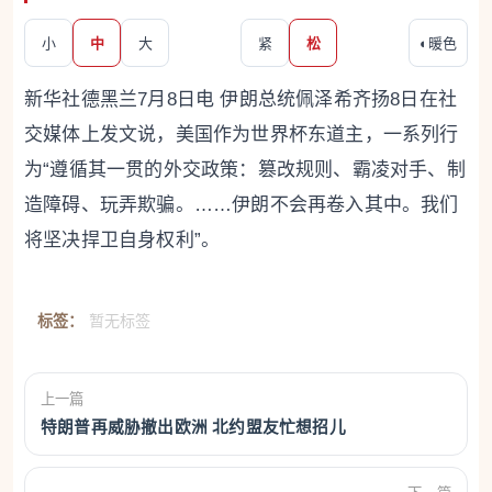
小
中
大
紧
松
◐
暖色
新华社德黑兰7月8日电 伊朗总统佩泽希齐扬8日在社
交媒体上发文说，美国作为世界杯东道主，一系列行
为“遵循其一贯的外交政策：篡改规则、霸凌对手、制
造障碍、玩弄欺骗。……伊朗不会再卷入其中。我们
将坚决捍卫自身权利”。
标签：
暂无标签
上一篇
特朗普再威胁撤出欧洲 北约盟友忙想招儿