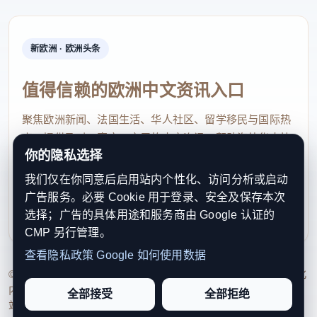
新欧洲 · 欧洲头条
值得信赖的欧洲中文资讯入口
聚焦欧洲新闻、法国生活、华人社区、留学移民与国际热
点，提供及时、真实、实用的中文资讯，帮助海外华人快
你的隐私选择
速了解欧洲动态。
我们仅在你同意后启用站内个性化、访问分析或启动
contact@xinouzhou.com
广告服务。必要 Cookie 用于登录、安全及保存本次
服务支持、版权与合作：工作日优先处理站务、投稿与权
选择；广告的具体用途和服务商由 Google 认证的
利通知
CMP 另行管理。
查看隐私政策
Google 如何使用数据
© 2026 新欧洲·欧洲头条. All Rights Reserved. 本网站持续优化
内容透明度、联系方式与用户权利说明，以提升品牌信任感和
全部接受
全部拒绝
站点完整度。