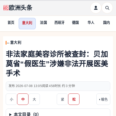
欧洲头条
首页
法国
西班牙
德国
华人
国内
意大利
意大利
非法家庭美容诊所被查封：贝加
莫省“假医生”涉嫌非法开展医美
手术
2026-07-08 13:05
458
约 3 分钟
小
中
大
紧
松
◐
暖色
本文目录（
0
）