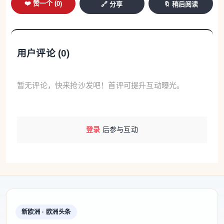
❤️ 赞一个 (
0
)
双眼皮及眼睑整形（Blefaroplastica，眼睑成形术）
🔗 分享
🔖 稍后阅读
唇部玻尿酸填充（Lip Filler）
鼻部玻尿酸塑形（Rhinofiller）
用户评论 (
0
)
肉毒毒素（Botox）注射
目前，办案人员正对所使用药品和注射材料的来源展
暂无评论，快来抢沙发吧！首评可提升互动曝光。
开进一步调查，以确认其是否合法进口及是否符合医
疗使用标准。
登录
后参与互动
新欧洲 · 欧洲头条