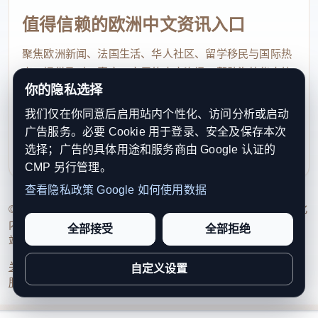
值得信赖的欧洲中文资讯入口
聚焦欧洲新闻、法国生活、华人社区、留学移民与国际热
点，提供及时、真实、实用的中文资讯，帮助海外华人快
你的隐私选择
速了解欧洲动态。
我们仅在你同意后启用站内个性化、访问分析或启动
contact@xinouzhou.com
广告服务。必要 Cookie 用于登录、安全及保存本次
服务支持、版权与合作：工作日优先处理站务、投稿与权
选择；广告的具体用途和服务商由 Google 认证的
利通知
CMP 另行管理。
查看隐私政策
Google 如何使用数据
© 2026 新欧洲·欧洲头条. All Rights Reserved. 本网站持续优化
内容透明度、联系方式与用户权利说明，以提升品牌信任感和
全部接受
全部拒绝
家中被改造成地下医美诊所
站点完整度。
在搜查过程中，税务警察发现，住宅内有一整间房间
关于我们
法律声明
编辑规范
日期归档
隐私政策
Cookie 设置
自定义设置
被改造成了一家地下美容诊所，并依法予以查封。
服务条款
联系我们