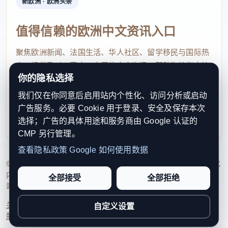
新欧洲 · 欧洲头条
值得信赖的欧洲中文资讯入口
聚焦欧洲新闻、法国生活、华人社区、留学移民与国际热
点，提供及时、真实、实用的中文资讯，帮助海外华人快
你的隐私选择
速了解欧洲动态。
我们仅在你同意后启用站内个性化、访问分析或启动
contact@xinouzhou.com
广告服务。必要 Cookie 用于登录、安全及保存本次
服务支持、版权与合作：工作日优先处理站务、投稿与权
选择；广告的具体用途和服务商由 Google 认证的
利通知
CMP 另行管理。
查看隐私政策
Google 如何使用数据
© 2026 新欧洲·欧洲头条. All Rights Reserved. 本网站持续优化
内容透明度、联系方式与用户权利说明，以提升品牌信任感和
全部接受
全部拒绝
站点完整度。
关于我们
法律声明
编辑规范
日期归档
隐私政策
Cookie 设置
自定义设置
服务条款
联系我们