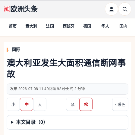
欧洲头条
首页
意大利
法国
西班牙
德国
华人
国内
国际
澳大利亚发生大面积通信断网事
故
2026-07-08 11:49
98
约 2 分钟
小
中
大
紧
松
◐
暖色
本文目录（
0
）