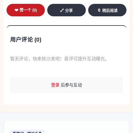
❤️ 赞一个 (
0
)
🔗 分享
🔖 稍后阅读
用户评论 (
0
)
暂无评论，快来抢沙发吧！首评可提升互动曝光。
登录
后参与互动