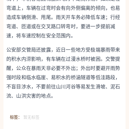
弯道上，车辆在过弯时会有向外侧偏离的倾向，也易
造成车辆侧滑、甩尾。雨天开车务必降低车速；行经
弯道、匝道或在交叉路口转弯时，要进一步提前减
速，将车速控制在安全范围内。
公安部交管局还披露，近日一些地方受极端暴雨带来
的积水内涝影响，有车辆在过漫水桥时被困。交警提
醒，公众在暴雨天非必要不外出；外出时要避开雨势
强时段和临水临崖、易积水的桥涵隧道等低洼路段，
不盲目涉水，不要前往山川河谷等易发生滑坡、泥石
流、山洪灾害的地点。
标签：
暂无标签