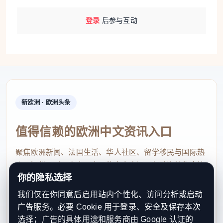
登录
后参与互动
新欧洲 · 欧洲头条
值得信赖的欧洲中文资讯入口
聚焦欧洲新闻、法国生活、华人社区、留学移民与国际热
点，提供及时、真实、实用的中文资讯，帮助海外华人快
你的隐私选择
速了解欧洲动态。
我们仅在你同意后启用站内个性化、访问分析或启动
contact@xinouzhou.com
广告服务。必要 Cookie 用于登录、安全及保存本次
服务支持、版权与合作：工作日优先处理站务、投稿与权
选择；广告的具体用途和服务商由 Google 认证的