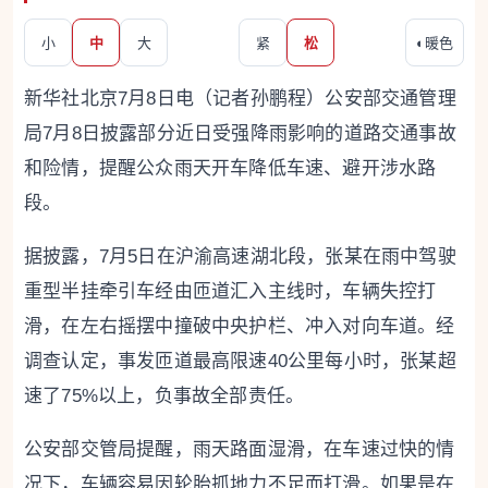
小
中
大
紧
松
◐
暖色
新华社北京7月8日电（记者孙鹏程）公安部交通管理
局7月8日披露部分近日受强降雨影响的道路交通事故
和险情，提醒公众雨天开车降低车速、避开涉水路
段。
据披露，7月5日在沪渝高速湖北段，张某在雨中驾驶
重型半挂牵引车经由匝道汇入主线时，车辆失控打
滑，在左右摇摆中撞破中央护栏、冲入对向车道。经
调查认定，事发匝道最高限速40公里每小时，张某超
速了75%以上，负事故全部责任。
公安部交管局提醒，雨天路面湿滑，在车速过快的情
况下，车辆容易因轮胎抓地力不足而打滑。如果是在