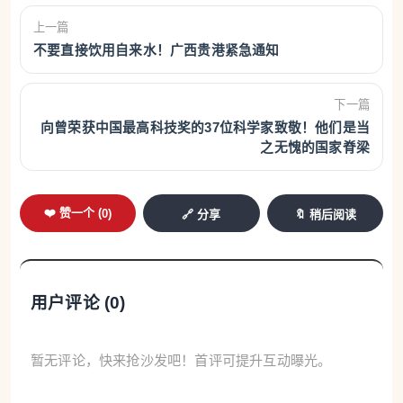
上一篇
不要直接饮用自来水！广西贵港紧急通知
下一篇
向曾荣获中国最高科技奖的37位科学家致敬！他们是当
之无愧的国家脊梁
❤️ 赞一个 (
0
)
🔗 分享
🔖 稍后阅读
用户评论 (
0
)
暂无评论，快来抢沙发吧！首评可提升互动曝光。