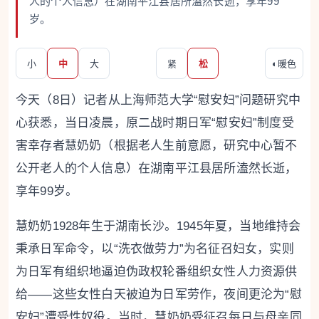
人的个人信息）在湖南平江县居所溘然长逝，享年99
岁。
小
中
大
紧
松
◐
暖色
今天（8日）记者从上海师范大学“慰安妇”问题研究中
心获悉，当日凌晨，原二战时期日军“慰安妇”制度受
害幸存者慧奶奶（根据老人生前意愿，研究中心暂不
公开老人的个人信息）在湖南平江县居所溘然长逝，
享年99岁。
慧奶奶1928年生于湖南长沙。1945年夏，当地维持会
秉承日军命令，以“洗衣做劳力”为名征召妇女，实则
为日军有组织地逼迫伪政权轮番组织女性人力资源供
给——这些女性白天被迫为日军劳作，夜间更沦为“慰
安妇”遭受性奴役。当时，慧奶奶受征召每日与母亲同