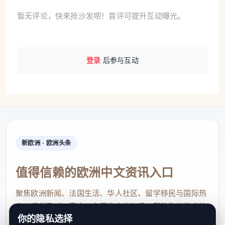
暂无评论，快来抢沙发吧！首评可提升互动曝光。
登录
后参与互动
新欧洲 · 欧洲头条
值得信赖的欧洲中文资讯入口
聚焦欧洲新闻、法国生活、华人社区、留学移民与国际热
点，提供及时、真实、实用的中文资讯，帮助海外华人快
你的隐私选择
速了解欧洲动态。