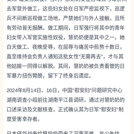
去军营外做工，这些妇女处在日军严密监视下，巡逻
兵不间断巡视做工场地，严禁她们与外人接触，且所
有劳动皆无报酬。做工期间，日军强行将其中的青年
妇女带入军营实施性奴役，慧奶奶便是其中之一。她
白天做工、夜晚受辱，在屈辱与痛苦中煎熬十数日，
直至维持会负责人通知这批女性“无需再去”，才与其
他姑娘一同得以解脱。其间，慧奶奶被负责看管的日
军暴力扭伤臂膀，留下了终身后遗症。
2024年8月14日、16日，中国“慰安妇”问题研究中心
湖南调查小组前往湖南平江县调研，通过对慧奶奶的
口述采访及文献核查，正式确认其为日军“慰安妇”制
度受害幸存者。
日本侵华战争给慧奶奶带来了深重苦难，年少失怙、