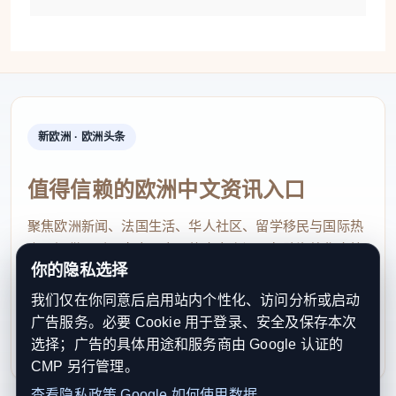
新欧洲 · 欧洲头条
值得信赖的欧洲中文资讯入口
聚焦欧洲新闻、法国生活、华人社区、留学移民与国际热
点，提供及时、真实、实用的中文资讯，帮助海外华人快
你的隐私选择
速了解欧洲动态。
我们仅在你同意后启用站内个性化、访问分析或启动
contact@xinouzhou.com
广告服务。必要 Cookie 用于登录、安全及保存本次
服务支持、版权与合作：工作日优先处理站务、投稿与权
选择；广告的具体用途和服务商由 Google 认证的
利通知
CMP 另行管理。
查看隐私政策
Google 如何使用数据