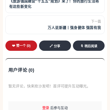
《旅游强国建设“十五五”规划》来了！你的旅行生活将
有这些新变化
下一篇
万人说新疆丨强身健体 强国有我
❤️ 赞一个 (
0
)
🔗 分享
🔖 稍后阅读
用户评论 (
0
)
暂无评论，快来抢沙发吧！首评可提升互动曝光。
登录
后参与互动