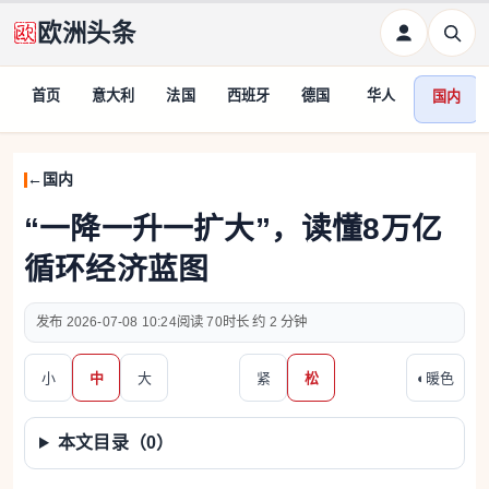
欧洲头条
首页
意大利
法国
西班牙
德国
华人
国内
国内
“一降一升一扩大”，读懂8万亿
循环经济蓝图
2026-07-08 10:24
70
约 2 分钟
小
中
大
紧
松
◐
暖色
本文目录（
0
）