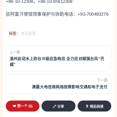
+86-10-12308，+86-10-65612308
驻阿富汗使馆领事保护与协助电话：+93-700483276
标签：
暂无标签
上一篇
温州启动水上防台Ⅲ级应急响应 全力应对超强台风“巴
威”
下一篇
澳最大电信商网络故障影响交通和电子支付
❤️ 赞一个 (
0
)
🔗 分享
🔖 稍后阅读