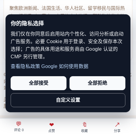
聚焦欧洲新闻、法国生活、华人社区、留学移民与国际热
点，提供及时、真实、实用的中文资讯，帮助海外华人快
你的隐私选择
速了解欧洲动态。
我们仅在你同意后启用站内个性化、访问分析或启动
contact@xinouzhou.com
广告服务。必要 Cookie 用于登录、安全及保存本次
服务支持、版权与合作：工作日优先处理站务、投稿与权
选择；广告的具体用途和服务商由 Google 认证的
利通知
CMP 另行管理。
查看隐私政策
Google 如何使用数据
© 2026 新欧洲·欧洲头条. All Rights Reserved. 本网站持续优化
内容透明度、联系方式与用户权利说明，以提升品牌信任感和
全部接受
全部拒绝
站点完整度。
关于我们
法律声明
编辑规范
日期归档
隐私政策
Cookie 设置
自定义设置
服务条款
联系我们
💬
⌂
◎
❤
↗
🔖
↗
○
评论 0
首页
关注
热榜
我的
点赞
收藏
分享