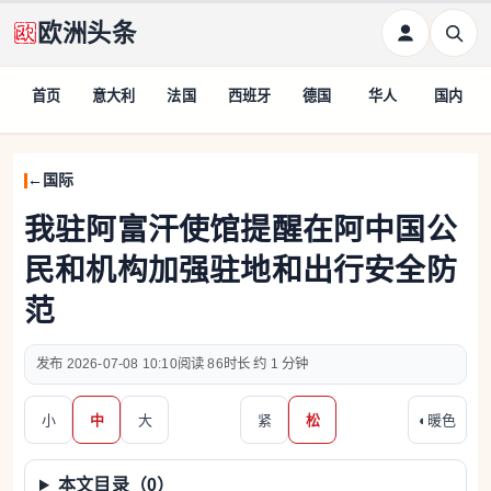
欧洲头条
首页
意大利
法国
西班牙
德国
华人
国内
国际
我驻阿富汗使馆提醒在阿中国公
民和机构加强驻地和出行安全防
范
2026-07-08 10:10
86
约 1 分钟
小
中
大
紧
松
◐
暖色
本文目录（
0
）