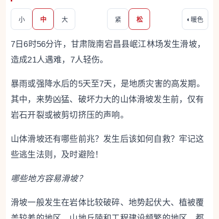
小
中
大
紧
松
◐
暖色
7日6时56分许，甘肃陇南宕昌县岷江林场发生滑坡，
造成21人遇难，7人轻伤。
暴雨或强降水后的5天至7天，是地质灾害的高发期。
其中，来势凶猛、破坏力大的山体滑坡发生前，仅有
岩石开裂或被剪切挤压的声响。
山体滑坡还有哪些前兆？发生后该如何自救？牢记这
些逃生法则，及时避险！
哪些地方容易滑坡？
滑坡一般发生在岩体比较破碎、地势起伏大、植被覆
盖较差的地区。山地丘陵和工程建设频繁的地区，都