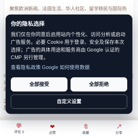
聚焦欧洲新闻、法国生活、华人社区、留学移民与国际热
点，提供及时、真实、实用的中文资讯，帮助海外华人快
你的隐私选择
速了解欧洲动态。
我们仅在你同意后启用站内个性化、访问分析或启动
contact@xinouzhou.com
广告服务。必要 Cookie 用于登录、安全及保存本次
服务支持、版权与合作：工作日优先处理站务、投稿与权
选择；广告的具体用途和服务商由 Google 认证的
利通知
CMP 另行管理。
查看隐私政策
Google 如何使用数据
© 2026 新欧洲·欧洲头条. All Rights Reserved. 本网站持续优化
内容透明度、联系方式与用户权利说明，以提升品牌信任感和
全部接受
全部拒绝
站点完整度。
关于我们
法律声明
编辑规范
日期归档
隐私政策
Cookie 设置
自定义设置
服务条款
联系我们
💬
⌂
◎
❤
↗
🔖
↗
○
评论 0
首页
关注
热榜
我的
点赞
收藏
分享