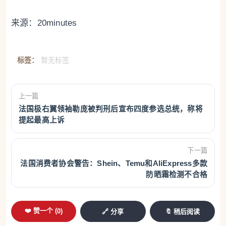
来源：20minutes
标签：
暂无标签
上一篇
法国极右翼领袖勒庞被判刑后宣布四度参选总统，称将
提起最高上诉
下一篇
法国消费者协会警告：Shein、Temu和AliExpress多款
防晒霜检测不合格
❤️ 赞一个 (
0
)
🔗 分享
🔖 稍后阅读