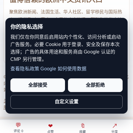
聚焦欧洲新闻、法国生活、华人社区、留学移民与国际热
点，提供及时、真实、实用的中文资讯，帮助海外华人快
你的隐私选择
速了解欧洲动态。
我们仅在你同意后启用站内个性化、访问分析或启动
contact@xinouzhou.com
广告服务。必要 Cookie 用于登录、安全及保存本次
服务支持、版权与合作：工作日优先处理站务、投稿与权
选择；广告的具体用途和服务商由 Google 认证的
利通知
CMP 另行管理。
查看隐私政策
Google 如何使用数据
© 2026 新欧洲·欧洲头条. All Rights Reserved. 本网站持续优化
内容透明度、联系方式与用户权利说明，以提升品牌信任感和
全部接受
全部拒绝
站点完整度。
关于我们
法律声明
编辑规范
日期归档
隐私政策
Cookie 设置
自定义设置
服务条款
联系我们
💬
⌂
◎
❤
↗
🔖
↗
○
评论 0
首页
关注
热榜
我的
点赞
收藏
分享