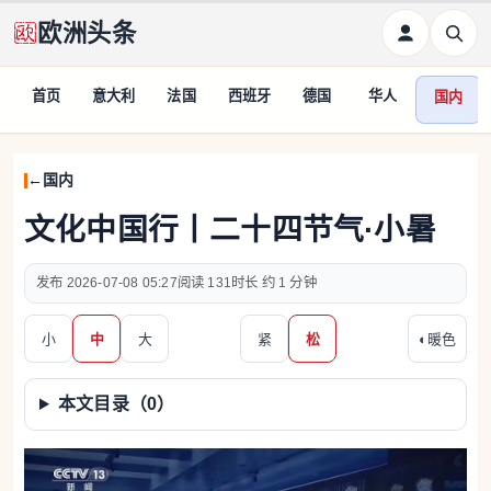
欧洲头条
首页
意大利
法国
西班牙
德国
华人
国内
国内
文化中国行丨二十四节气·小暑
2026-07-08 05:27
131
约 1 分钟
小
中
大
紧
松
◐
暖色
本文目录（
0
）