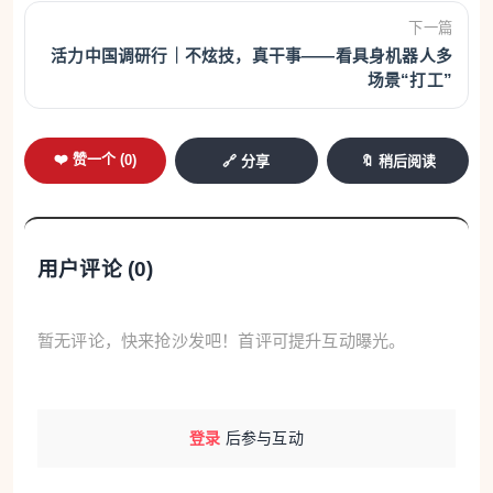
下一篇
活力中国调研行｜不炫技，真干事——看具身机器人多
场景“打工”
❤️ 赞一个 (
0
)
🔗 分享
🔖 稍后阅读
用户评论 (
0
)
暂无评论，快来抢沙发吧！首评可提升互动曝光。
登录
后参与互动