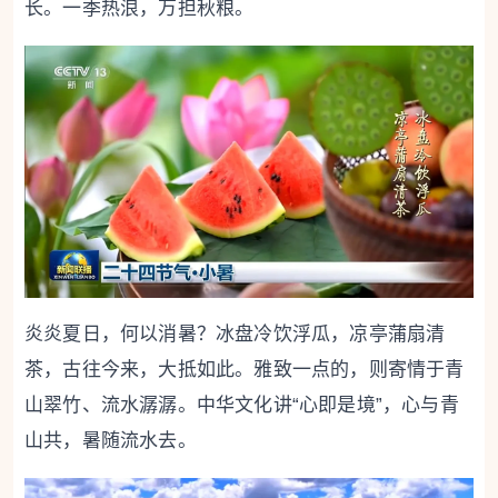
长。一季热浪，万担秋粮。
炎炎夏日，何以消暑？冰盘冷饮浮瓜，凉亭蒲扇清
茶，古往今来，大抵如此。雅致一点的，则寄情于青
山翠竹、流水潺潺。中华文化讲“心即是境”，心与青
山共，暑随流水去。