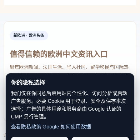
新欧洲 · 欧洲头条
值得信赖的欧洲中文资讯入口
聚焦欧洲新闻、法国生活、华人社区、留学移民与国际热
点，提供及时、真实、实用的中文资讯，帮助海外华人快
你的隐私选择
速了解欧洲动态。
我们仅在你同意后启用站内个性化、访问分析或启动
contact@xinouzhou.com
广告服务。必要 Cookie 用于登录、安全及保存本次
服务支持、版权与合作：工作日优先处理站务、投稿与权
选择；广告的具体用途和服务商由 Google 认证的
利通知
CMP 另行管理。
查看隐私政策
Google 如何使用数据
© 2026 新欧洲·欧洲头条. All Rights Reserved. 本网站持续优化