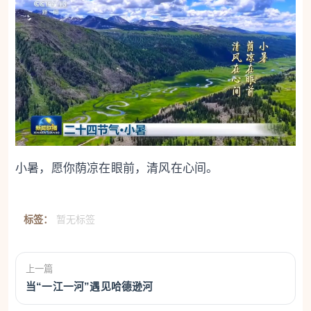
小暑，愿你荫凉在眼前，清风在心间。
标签：
暂无标签
上一篇
当“一江一河”遇见哈德逊河