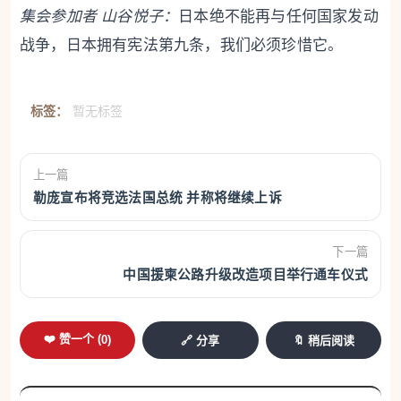
集会参加者 山谷
悦
子：
日本绝不能再与任何国家发动
战争，日本拥有宪法第九条，我们必须珍惜它。
标签：
暂无标签
上一篇
勒庞宣布将竞选法国总统 并称将继续上诉
下一篇
中国援柬公路升级改造项目举行通车仪式
❤️ 赞一个 (
0
)
🔗 分享
🔖 稍后阅读