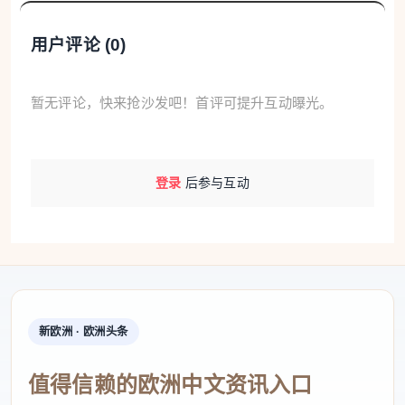
然而，雕像可以被迁走、拆除，历史真相却永远
用户评论 (
0
)
无法抹去：幸存者的影像、录音、回忆录，以及“河野
谈话”里日本政府的亲口承认，桩桩件件都铁证如山。
暂无评论，快来抢沙发吧！首评可提升互动曝光。
掩耳盗铃式的阻挠，反而让国际社会对那段历史更加
关注，也暴露出日本的心虚与不安。
登录
后参与互动
历史反复昭示，战争机器的启动，往往始于思想
的洗脑与历史的篡改。自2025年11月高市早苗发表涉
台错误言论以来，日本国家战略加速向军事化方向转
型，其动作之频、性质之危，远超战后任何一个时
期。
新欧洲 · 欧洲头条
这种以“国家正常化”“自主防卫”“应对存亡危机”为
值得信赖的欧洲中文资讯入口
名，行激进强军扩武之实的思潮，被学者定性为“新型