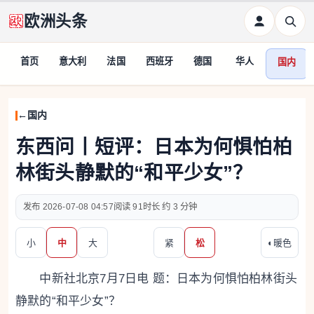
欧洲头条
首页
意大利
法国
西班牙
德国
华人
国内
国内
东西问丨短评：日本为何惧怕柏
林街头静默的“和平少女”？
2026-07-08 04:57
91
约 3 分钟
小
中
大
紧
松
◐
暖色
中新社北京7月7日电 题：日本为何惧怕柏林街头
静默的“和平少女”？