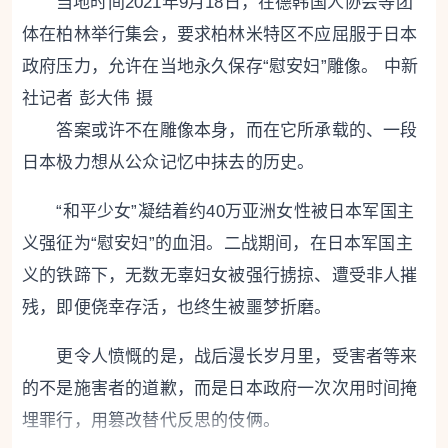
当地时间2021年9月18日，在德韩国人协会等团
体在柏林举行集会，要求柏林米特区不应屈服于日本
政府压力，允许在当地永久保存“慰安妇”雕像。 中新
社记者 彭大伟 摄
答案或许不在雕像本身，而在它所承载的、一段
日本极力想从公众记忆中抹去的历史。
“和平少女”凝结着约40万亚洲女性被日本军国主
义强征为“慰安妇”的血泪。二战期间，在日本军国主
义的铁蹄下，无数无辜妇女被强行掳掠、遭受非人摧
残，即便侥幸存活，也终生被噩梦折磨。
更令人愤慨的是，战后漫长岁月里，受害者等来
的不是施害者的道歉，而是日本政府一次次用时间掩
埋罪行，用篡改替代反思的伎俩。