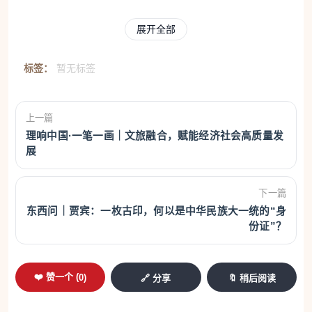
2024年8月14日，世界“慰安妇”纪念日，民众走进
展开全部
南京利济巷慰安所旧址陈列馆参观。 中新社记者 泱
标签：
暂无标签
波 摄
过去数十年来，日本持续修改历史教科书，试图
抹去自身的战争罪责，消解世界对亚洲二战苦难的集
上一篇
理响中国·一笔一画｜文旅融合，赋能经济社会高质量发
体记忆。2021年，日本更是通过内阁决议，将“从军
展
慰安妇”等表述认定为“不恰当的教科书用语”，倒逼众
多出版社删改强征史实。
下一篇
东西问｜贾宾：一枚古印，何以是中华民族大一统的“身
日本掩耳盗铃的历史修正主义，早已蔓延全球。
份证”？
从美国、加拿大到菲律宾、澳大利亚，凡有为“慰安
妇”立像之地，必遭日本阻挠——2017年，美国旧金
❤️ 赞一个 (
0
)
🔗 分享
🔖 稍后阅读
山唐人街为“慰安妇”立像，日本疯狂施压未遂后，甚
至撕破脸解除大阪与旧金山的姐妹城市关系。