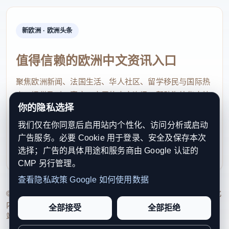
一名老人身体严重不适，社区人员发出紧急求助。首
批前来增援南宁抗洪的广东消防救援机动总队即刻出
新欧洲 · 欧洲头条
动，救生艇穿过积水街巷，把老人稳稳接出，转送医
院。
值得信赖的欧洲中文资讯入口
目前，横州市还在分批次组织受灾区域群众撤离。已
聚焦欧洲新闻、法国生活、华人社区、留学移民与国际热
转移群众集中安置在六个片区。记者跟随水利部工作
点，提供及时、真实、实用的中文资讯，帮助海外华人快
组走进其中一个安置点，看到方便面、八宝粥和饮用
你的隐私选择
速了解欧洲动态。
水供应齐全，医疗服务站、流动医疗车和医护人员提
我们仅在你同意后启用站内个性化、访问分析或启动
contact@xinouzhou.com
广告服务。必要 Cookie 用于登录、安全及保存本次
供应急服务和医疗保障。
服务支持、版权与合作：工作日优先处理站务、投稿与权
选择；广告的具体用途和服务商由 Google 认证的
利通知
CMP 另行管理。
水利部副部长 王宝恩：
始终要保证人的安全，不管采
查看隐私政策
Google 如何使用数据
取什么办法，要把人先转移出来，其他的都可以采取
© 2026 新欧洲·欧洲头条. All Rights Reserved. 本网站持续优化
内容透明度、联系方式与用户权利说明，以提升品牌信任感和
措施。生命安全是放第一位的，这是我们防汛的第一
全部接受
全部拒绝
站点完整度。
原则。接下来，
第一要加强监测预报预警，第二要加