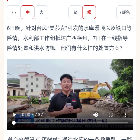
小
中
大
紧
松
◐
暖色
6日晚，针对台风“美莎克”引发的水库漫顶以及缺口等
险情，水利部工作组抵达广西横州，7日在一线指导
险情处置和洪水防御。他们有什么样的处置方案？
总台央视记者 蒋树林：
通往水库的一条救援路，一路