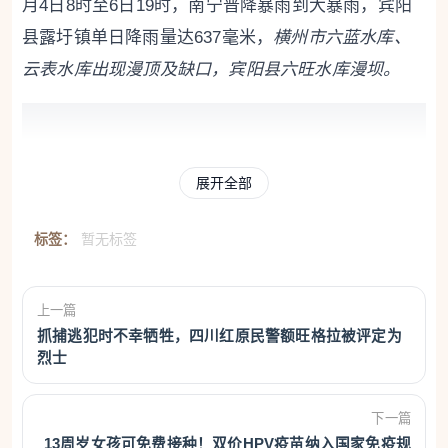
月4日8时至6日19时，南宁普降暴雨到大暴雨，宾阳
县露圩镇单日降雨量达637毫米，
横
州市
六蓝
水库、
云
表水库出现
漫顶
及缺口，宾阳县
六旺
水库漫坝。
展开全部
标签：
暂无标签
上一篇
抓捕逃犯时不幸牺牲，四川红原民警额旺格拉被评定为
烈士
水利部副部长王宝恩表示，最重要的是，
如果再有强
降雨，水库怎么办？
它的功能已经受损了，
要对包括
下一篇
淹没范围、淹没风险图、水库功能的发挥等进行重新
13周岁女孩可免费接种！双价HPV疫苗纳入国家免疫规