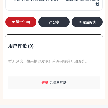
研判
，确保不能发生次生灾害。
划
水利部水利水电规划设计总院副总工程师‌朱峰介绍，
现在最重要的是，
把上游库水位尽快降下来
，另外要
❤️ 赞一个 (
0
)
🔗 分享
🔖 稍后阅读
打通坝体的泄洪通道
。
用户评论 (
0
)
暂无评论，快来抢沙发吧！首评可提升互动曝光。
登录
后参与互动
抢险仍在与时间赛跑。7日9时27分，横州市西城五街