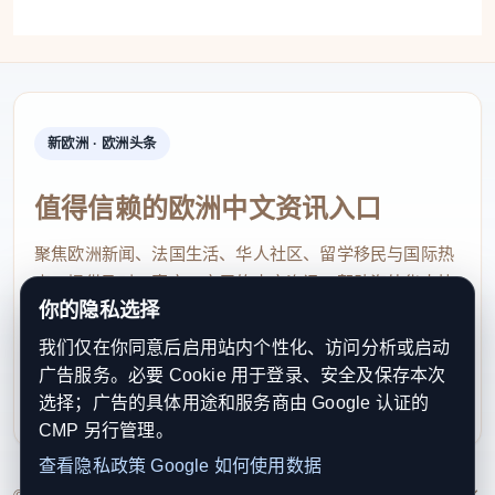
新欧洲 · 欧洲头条
值得信赖的欧洲中文资讯入口
聚焦欧洲新闻、法国生活、华人社区、留学移民与国际热
点，提供及时、真实、实用的中文资讯，帮助海外华人快
你的隐私选择
速了解欧洲动态。
我们仅在你同意后启用站内个性化、访问分析或启动
contact@xinouzhou.com
广告服务。必要 Cookie 用于登录、安全及保存本次
服务支持、版权与合作：工作日优先处理站务、投稿与权
选择；广告的具体用途和服务商由 Google 认证的
利通知
CMP 另行管理。
查看隐私政策
Google 如何使用数据