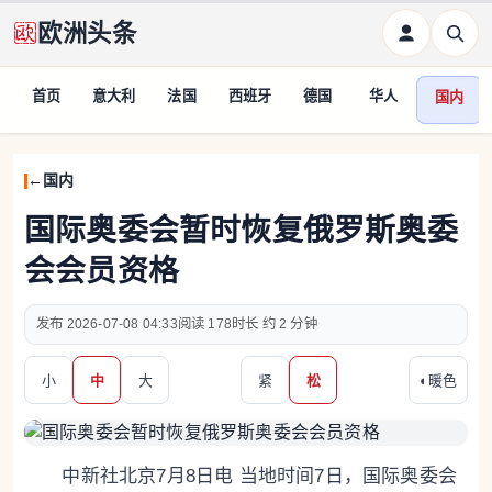
欧洲头条
首页
意大利
法国
西班牙
德国
华人
国内
国内
国际奥委会暂时恢复俄罗斯奥委
会会员资格
2026-07-08 04:33
178
约 2 分钟
小
中
大
紧
松
◐
暖色
中新社北京7月8日电 当地时间7日，国际奥委会