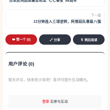
日本民间团体集会纪念“七七事变”89周年
下一篇
13分钟连入三球逆转，阿根廷队晋级八强
❤️ 赞一个 (
0
)
🔗 分享
🔖 稍后阅读
用户评论 (
0
)
暂无评论，快来抢沙发吧！首评可提升互动曝光。
登录
后参与互动