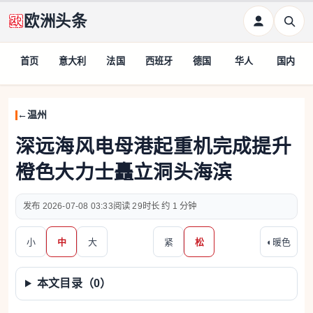
欧洲头条
首页
意大利
法国
西班牙
德国
华人
国内
温州
深远海风电母港起重机完成提升
橙色大力士矗立洞头海滨
2026-07-08 03:33
29
约 1 分钟
小
中
大
紧
松
◐
暖色
本文目录（
0
）