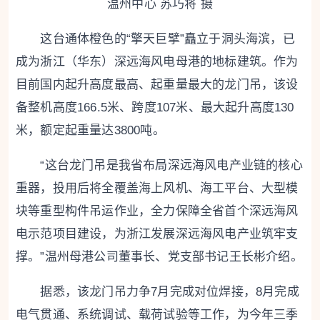
温州中心 苏巧将 摄
这台通体橙色的“擎天巨擘”矗立于洞头海滨，已
成为浙江（华东）深远海风电母港的地标建筑。作为
目前国内起升高度最高、起重量最大的龙门吊，该设
备整机高度166.5米、跨度107米、最大起升高度130
米，额定起重量达3800吨。
“这台龙门吊是我省布局深远海风电产业链的核心
重器，投用后将全覆盖海上风机、海工平台、大型模
块等重型构件吊运作业，全力保障全省首个深远海风
电示范项目建设，为浙江发展深远海风电产业筑牢支
撑。”温州母港公司董事长、党支部书记王长彬介绍。
据悉，该龙门吊力争7月完成对位焊接，8月完成
电气贯通、系统调试、载荷试验等工作，为今年三季