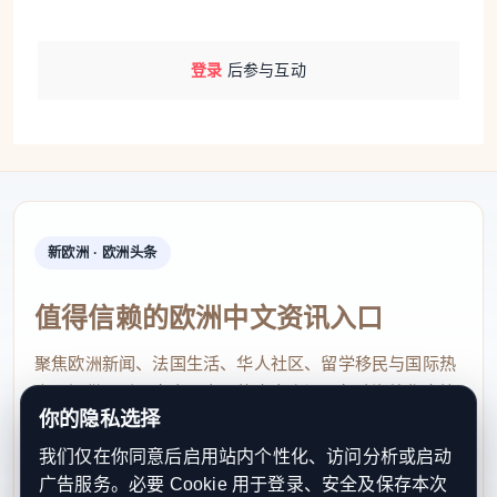
登录
后参与互动
新欧洲 · 欧洲头条
值得信赖的欧洲中文资讯入口
聚焦欧洲新闻、法国生活、华人社区、留学移民与国际热
点，提供及时、真实、实用的中文资讯，帮助海外华人快
你的隐私选择
速了解欧洲动态。
我们仅在你同意后启用站内个性化、访问分析或启动
contact@xinouzhou.com
广告服务。必要 Cookie 用于登录、安全及保存本次