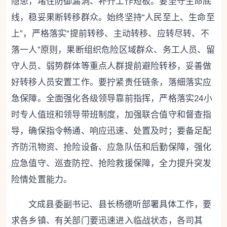
隐患，堵住防御漏洞、补齐工作短板。
要坚守生命底
线，稳妥果断转移群众。
始终坚持“人民至上、生命至
上”，严格落实“提前转移、主动转移、应转尽转、不
落一人”原则，果断组织危险区域群众、务工人员、留
守人员、弱势群体等重点人群提前避险转移，妥善做
好转移人员安置工作。
要拧紧责任链条，落细落实应
急保障。
全面强化各级领导靠前指挥，严格落实24小
时专人值班和领导带班制度，加强联合值守和督查指
导，确保指令畅通、响应迅速、处置及时；要备足配
齐防汛物资、抢险设备、应急队伍和后勤保障，强化
应急值守、巡查防控、抢险救援保障，全力提升突发
险情处置能力。
文成
县委副书记、县长杨德听部署具体工作，要
求各乡镇、有关部门要迅速进入临战状态，各司其