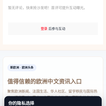
暂无评论，快来抢沙发吧！首评可提升互动曝光。
登录
后参与互动
新欧洲 · 欧洲头条
值得信赖的欧洲中文资讯入口
聚焦欧洲新闻、法国生活、华人社区、留学移民与国际热
点，提供及时、真实、实用的中文资讯，帮助海外华人快
你的隐私选择
速了解欧洲动态。