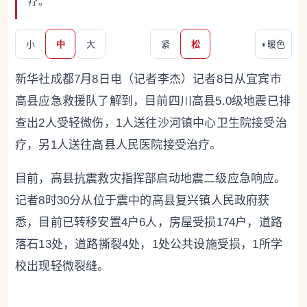
疗。
小
中
大
紧
松
◐
暖色
新华社成都7月8日电（记者李杰）记者8日从宜宾市
高县应急救援队了解到，目前四川高县5.0级地震已排
查出2人受轻微伤，1人送往沙河镇中心卫生院接受治
疗，另1人送往高县人民医院接受治疗。
目前，高县抗震救灾指挥部启动地震二级应急响应。
记者8时30分从位于震中的高县复兴镇人民政府获
悉，目前已转移安置4户6人，房屋受损174户，道路
落石13处，道路撕裂4处，1处公共设施受损，1所学
校出现轻微裂缝。