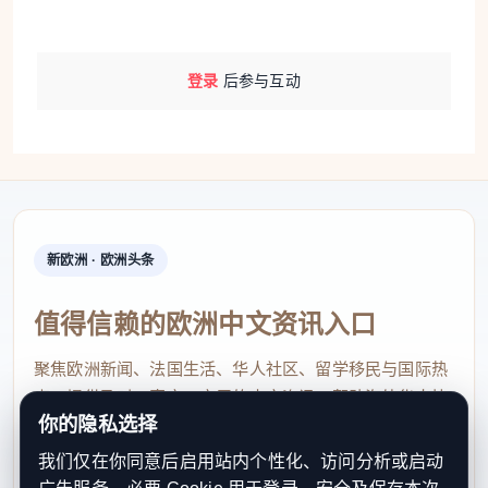
登录
后参与互动
新欧洲 · 欧洲头条
值得信赖的欧洲中文资讯入口
聚焦欧洲新闻、法国生活、华人社区、留学移民与国际热
点，提供及时、真实、实用的中文资讯，帮助海外华人快
你的隐私选择
速了解欧洲动态。
我们仅在你同意后启用站内个性化、访问分析或启动
contact@xinouzhou.com