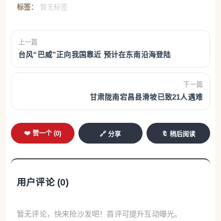
标签：
暂无标签
上一篇
台风“巴威”正向我国靠近 预计在东南沿海登陆
下一篇
甘肃陇南宕昌县滑坡已致21人遇难
❤️ 赞一个 (
0
)
🔗 分享
🔖 稍后阅读
用户评论 (
0
)
暂无评论，快来抢沙发吧！首评可提升互动曝光。