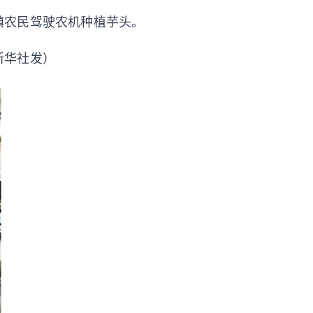
镇农民驾驶农机种植芋头。
新华社发）