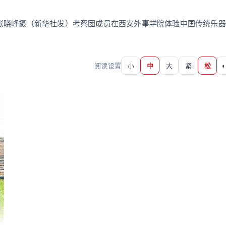
张晓峰摄（新华社发）考察团成员在西安外事学院体验中国传统乐器
阅读设置
小
中
大
紧
松
◐