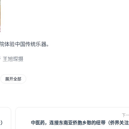
院体验中国传统乐器。
 王旭琛摄
展开全部
下
坛）
中医药，连接东南亚侨胞乡愁的纽带（侨界关注