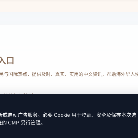
念馆了解白求恩的事迹。
入口
民与国际热点，提供及时、真实、实用的中文资讯，帮助海外华人
 魏 贺摄
、投稿与权利通知
启动广告服务。必要 Cookie 用于登录、安全及保存本次选
证的 CMP 另行管理。
Reserved. 本网站持续优化内容透明度、联系方式与用户权利说明，以提升
kie 设置
服务条款
联系我们