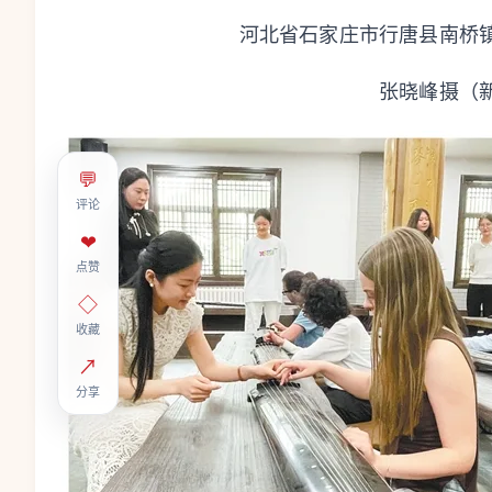
河北省石家庄市行唐县南桥
张晓峰摄（
💬
评论
❤
点赞
◇
收藏
↗
分享