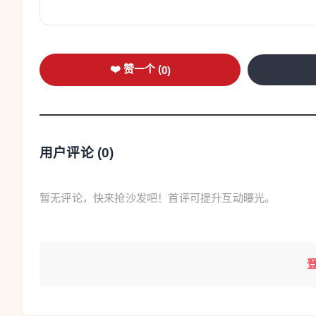
❤️ 赞一个 (
0
)
用户评论 (
0
)
工人在河北省石家庄市行唐县一
梁子栋摄（
暂无评论，快来抢沙发吧！首评可提升互动曝光。