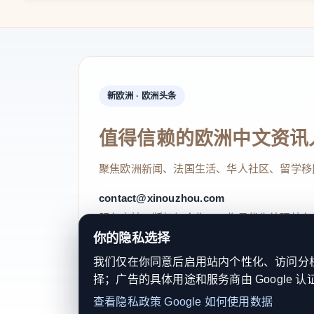
新欧洲 · 欧洲头条
瑞安·阿博特在延安革命纪
值得信赖的欧洲中文资讯
聚焦欧洲新闻、法国生活、华人社区、留学移
人民日报记者
contact@xinouzhou.com
服务支持、版权与合作：工作日优先处理站务
你的隐私选择
我们仅在你同意后启用站内个性化、访问分析或
择；广告的具体用途和服务商由 Google 认
© 2026 新欧洲·欧洲头条. All Rights 
查看隐私政策
Google 如何使用数据
关于我们
法律声明
编辑规范
日期归档
隐私政策
Coo