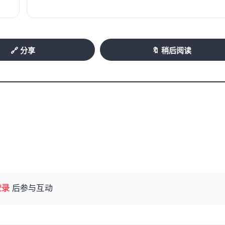
🔗 分享
🔖 稍后阅读
家包装袋企业的生产车间工作。
人民视觉）
登录
后参与互动