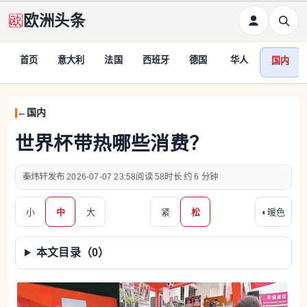
欧洲头条
首页
意大利
法国
西班牙
德国
华人
国内
国内
世界杯带热哪些消费？
秦炜轩
2026-07-07 23:58
58
约 6 分钟
小
中
大
紧
松
◐
暖色
本文目录（
0
）