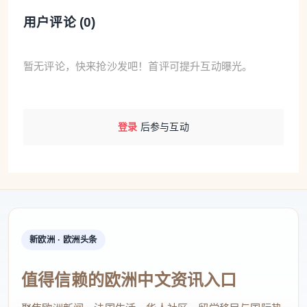
龙巍摄（人民图片）
用户评论 (
0
)
当前，2026年国际足联世界杯正如火如荼地进
行。观察身边，世界杯的元素无处不在：电梯广告滚
暂无评论，快来抢沙发吧！首评可提升互动曝光。
动播报当日的最新战况，商场大屏的直播赛事吸引着
往来顾客，街头行人的装扮里球衣、吉祥物包挂等成
为常见穿搭……
登录
后参与互动
中国观众的观赛热情，带动赛事周边和餐饮文旅
等多个领域的消费升温。这场跨越山海的世界杯热
潮，早已超越单纯的体育竞技范畴，为消费市场持续
复苏、文体产业高质量发展增添新动力。
新欧洲 · 欧洲头条
有人深夜点外卖，有人晨间喝早茶
值得信赖的欧洲中文资讯入口
世界杯激战正酣，观赛热情带动夜间消费井喷，