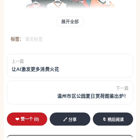
展开全部
标签：
暂无标签
上一篇
让AI激发更多消费火花
下一篇
温州市区公园夏日赏荷图鉴出炉！
浙江杭州2026世界杯主题快闪店，顾客在选购文
❤️ 赞一个 (
0
)
🔗 分享
🔖 稍后阅读
创产品。