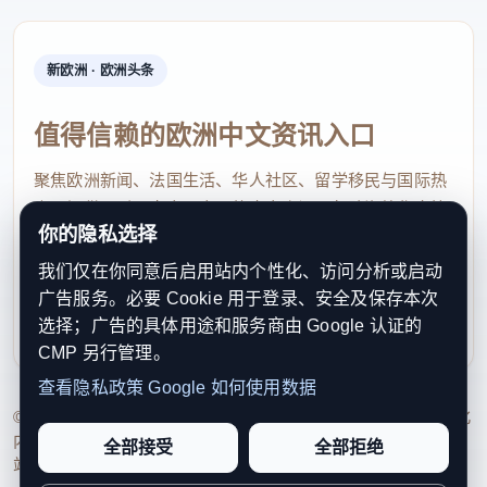
新欧洲 · 欧洲头条
值得信赖的欧洲中文资讯入口
聚焦欧洲新闻、法国生活、华人社区、留学移民与国际热
点，提供及时、真实、实用的中文资讯，帮助海外华人快
你的隐私选择
速了解欧洲动态。
我们仅在你同意后启用站内个性化、访问分析或启动
contact@xinouzhou.com
广告服务。必要 Cookie 用于登录、安全及保存本次
服务支持、版权与合作：工作日优先处理站务、投稿与权
选择；广告的具体用途和服务商由 Google 认证的
利通知
CMP 另行管理。
查看隐私政策
Google 如何使用数据
© 2026 新欧洲·欧洲头条. All Rights Reserved. 本网站持续优化
内容透明度、联系方式与用户权利说明，以提升品牌信任感和
全部接受
全部拒绝
站点完整度。