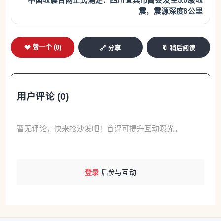
中国地震台网正式测定：四川宜宾市高县发生5.0级地
震，震源深度8公里
❤️ 赞一个 (
0
)
🔗 分享
🔖 稍后阅读
用户评论 (
0
)
暂无评论，快来抢沙发吧！首评可提升互动曝光。
登录
后参与互动