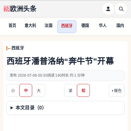
欧洲头条
首页
意大利
法国
德国
华人
国内
西班牙
西班牙
西班牙潘普洛纳“奔牛节”开幕
2026-07-08 00:30
180
约 1 分钟
小
中
大
紧
松
◐
暖色
本文目录（
0
）