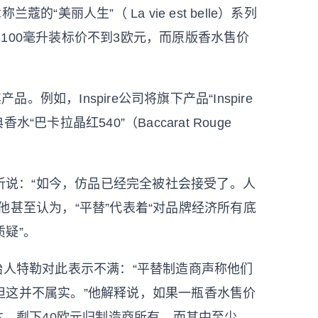
美丽人生”（ La vie est belle）系列
e)。后者100毫升装标价不到3欧元，而原版香水售价
例如，Inspire公司将旗下产品“Inspire
典香水“巴卡拉晶红540”（Baccarat Rouge
析说：“如今，仿品已经完全被社会接受了。人
他甚至认为，“平替”代表着“对品牌经济所有底
疑”。
创始人特勒对此表示不满：“平替制造商声称他们
但这并不属实。”他解释说，如果一瓶香水售价
本，剩下40欧元归制造商所有，而其中至少