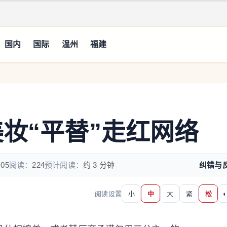
国内
国际
温州
福建
美妆“平替”走红网络
:05
阅读：
224
预计阅读：
约 3 分钟
纠错与
阅读设置
小
中
大
紧
松
◐