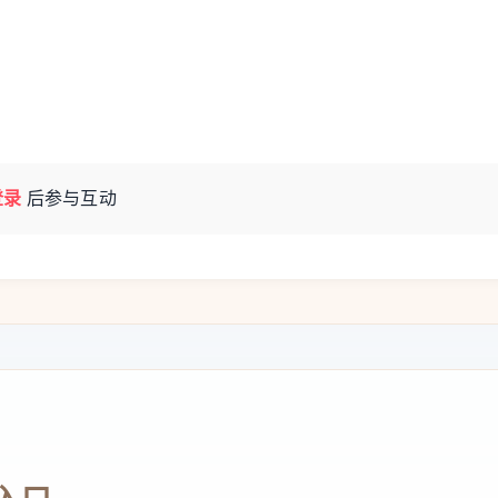
（编辑：法雨）
登录
后参与互动