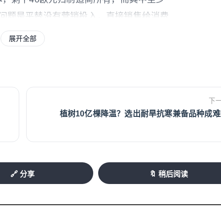
但问题是平替没有营销投入，直接销售给消费
成功一款。”此外，小众香水所采用的原材料质
展开全部
负责人贝斯纳尔表示，“这是一个危及国际香水
目前正密切关注这一问题，并已经针对多家“平
下
r Guéant）指出，网红营销和跨境电商在此
植树10亿棵降温？选出耐旱抗寒兼备品种成难
权和抄袭仿冒的范畴。很多这类超低价产品根本
🔗 分享
🔖 稍后阅读
方仍然拥有多种法律手段：“它们可以依据关于
时还可以援引反不正当竞争和寄生经济行为的