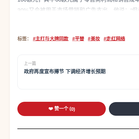
30%又会被用于市场营销和广告支出。他说：“
者，也不需要像传统品牌那样开发十款产品才能
量更高，成本也远高于普通产品。
标签：
#主打与大牌同款
#平替
#美妆
#走红网络
“平替是升级版的假冒产品。”雅诗兰黛法国
行业形象和专业技术的问题。”法国美妆企业联盟
上一篇
替”生产商采取行动。该组织法务主管盖昂（Xavie
政府再度宣布撙节 下调经济增长预期
过程中起到了推波助澜的作用。
不过盖昂说：“这个问题已经超出了知识产
不符合欧洲有关健康和安全方面的监管要求。”
❤️ 赞一个 (
0
)
罗夏信律师事务所合伙人甘贝托表示，品牌
外观设计和造型的知识产权保护或著作权法，同