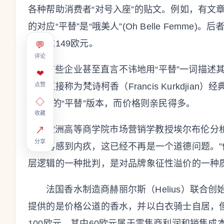
各种帮助消费者“对号入座”的贴文。例如，有文章称兰蔻的“
的对应“平替”是“哦美人”(Oh Belle Femm
则高达149欧元。
💬
评论
有些企业甚至直言不讳地用“平替”一词描述其产品。
❤
点赞
103”直接称为梵诗柯香（Francis Kurkdjian）经
◇
540）的“平替”版本，而价格则亲民得多。
收藏
欧洲高等商学院市场营销学教授埃尔布伦分
↗
分享
们不再感到内疚，这已经不再是一个道德问题。”
层逻辑的一种批判，是对品牌象征性溢价的一种质
法国香水制造商赫丽尔斯（Helius）联合
提供的是价格公道的香水，并以白衣骑士自居，
100欧元，其中60欧元属于零售商利润和销售成