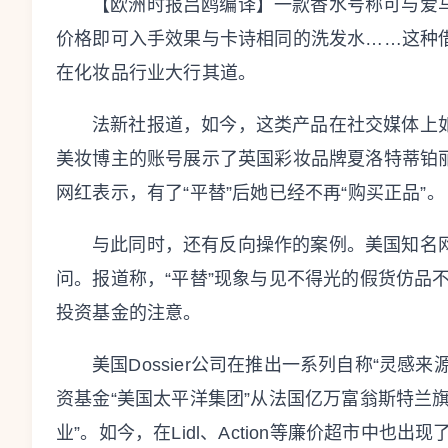
【欧洲时报吕鸥编译】一款香水号称可与爱
价格即可入手效果与卡诗相同的洗发水……这种借
在化妆品行业大行其道。
法新社报道，如今，这类产品在社交媒体上
美妆博主的账号展示了英国彩妆品牌夏洛特蒂铂丽（Cha
网红表示，有了“平替”后她已经不再“购买正品”。
与此同时，还有反向操作的案例。美国知名网
问。报道称，“平替”现象与见不得光的假货仿品
投资基金的注意。
美国Dossier公司在推出一系列自称“灵感
资基金“美国太平洋集团”从法国亿万富翁斯特兰旗下基金
业”。如今，在Lidl、Action等廉价超市中也