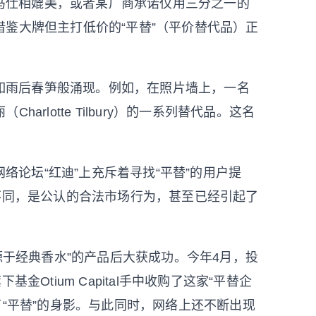
马仕相媲美，或者某厂商承诺仅用三分之一的
鉴大牌但主打低价的“平替”（平价替代品）正
如雨后春笋般涌现。例如，在照片墙上，一名
rlotte Tilbury）的一系列替代品。这名
络论坛“红迪”上充斥着寻找“平替”的用户提
不同，是公认的合法市场行为，甚至已经引起了
来源于经典香水”的产品后大获成功。今年4月，投
Otium Capital手中收购了这家“平替企
出现了“平替”的身影。与此同时，网络上还不断出现