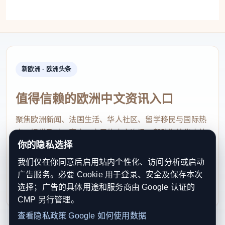
捐赠仪式。
在“我的船政记忆”故事分享交流环节，福建船政
新欧洲 · 欧洲头条
重工股份有限公司宣传办公室宣传主管王睿琳、北洋
水师遗存保护基金会会长戚勇强、沈葆桢在台第七代
值得信赖的欧洲中文资讯入口
外孙女翁于晴、在台船政后裔王彦明四位嘉宾分别以
聚焦欧洲新闻、法国生活、华人社区、留学移民与国际热
“传承、寻根、归属、回家”为主线，讲述各自与海峡
点，提供及时、真实、实用的中文资讯，帮助海外华人快
两岸割舍不断的情缘，诠释两岸同胞同根同源、心手
你的隐私选择
速了解欧洲动态。
相连的深刻内涵。活动现场，王彦明将其父亲王康就
我们仅在你同意后启用站内个性化、访问分析或启动
contact@xinouzhou.com
读于福建省马江私立勤工工业职业学校时的笔记本、
广告服务。必要 Cookie 用于登录、安全及保存本次
服务支持、版权与合作：工作日优先处理站务、投稿与权
画图工具等四件珍贵信物捐赠给中国船政文化博物
选择；广告的具体用途和服务商由 Google 认证的
利通知
CMP 另行管理。
馆；福建省档案馆赠予王彦明其父亲王康的档案复制
查看隐私政策
Google 如何使用数据
件，以一份特别的“家书”续写跨越海峡的亲情记忆。