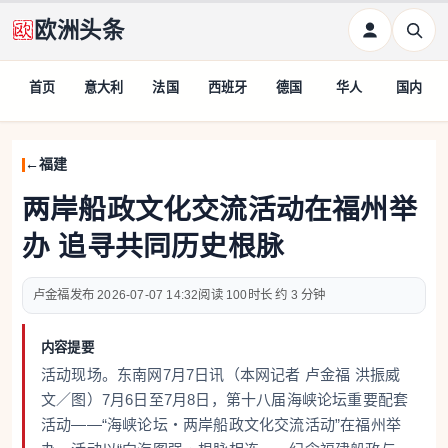
欧洲头条
首页
意大利
法国
西班牙
德国
华人
国内
福建
两岸船政文化交流活动在福州举
办 追寻共同历史根脉
卢金福
2026-07-07 14:32
100
约 3 分钟
内容提要
活动现场。东南网7月7日讯（本网记者 卢金福 洪振威
文／图）7月6日至7月8日，第十八届海峡论坛重要配套
活动——“海峡论坛・两岸船政文化交流活动”在福州举