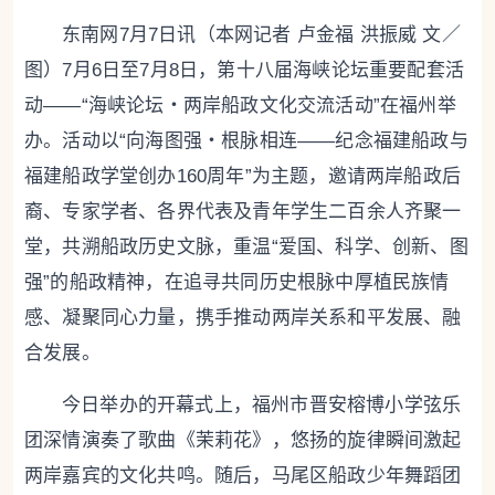
东南网7月7日讯（本网记者 卢金福 洪振威 文／
图）7月6日至7月8日，第十八届海峡论坛重要配套活
动——“海峡论坛・两岸船政文化交流活动”在福州举
办。活动以“向海图强・根脉相连——纪念福建船政与
福建船政学堂创办160周年”为主题，邀请两岸船政后
裔、专家学者、各界代表及青年学生二百余人齐聚一
堂，共溯船政历史文脉，重温“爱国、科学、创新、图
强”的船政精神，在追寻共同历史根脉中厚植民族情
感、凝聚同心力量，携手推动两岸关系和平发展、融
合发展。
今日举办的开幕式上，福州市晋安榕博小学弦乐
团深情演奏了歌曲《茉莉花》，悠扬的旋律瞬间激起
两岸嘉宾的文化共鸣。随后，马尾区船政少年舞蹈团