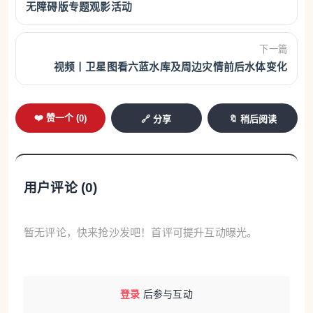
无障碍版专题观影活动
行。王助是中国航空工业先驱，美国波音公司首任总
工程师，也是钱学森的老师。他曾任福州马江海军飞
下一篇
机制造处处长，参与研制出中国第一架自制水上飞机
视频丨卫星图看六蓝水库及周边灾情前后水体变化
“甲型一号”，晚年受聘于台湾省立工学院，即现在的
台湾成功大学。该书此前仅作为台湾成功大学馆藏内
❤️ 赞一个 (
0
)
🔗 分享
🔖 稍后阅读
部资料，未曾公开出版，此次签约标志着该书首次以
正式出版物的形式在大陆发行。
用户评论 (
0
)
暂无评论，快来抢沙发吧！首评可提升互动曝光。
登录
后参与互动