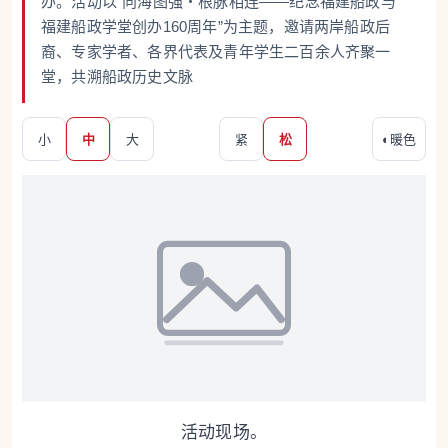
办。活动以“向海图强・根脉相连——纪念福建船政与
福建船政学堂创办160周年”为主题，邀请两岸船政后
裔、专家学者、各界代表及青年学生二百余人齐聚一
堂，共溯船政历史文脉
小
中
大
紧
松
◐
暖色
活动现场。