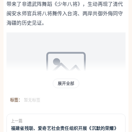
带来了非遗武阵舞蹈《少年八将》，生动再现了清代
闽安水师官兵将八将舞传入台湾、两岸共御外侮同守
海疆的历史见证。
展开全部
标签：
暂无标签
签约仪式。
上一篇
开幕仪式上，台湾成功大学褚晴晖与福建教育出
福建省残联、爱奇艺社会责任组织开展《沉默的荣耀》
版社正式签约，授权其著作《王助传》简体版出版发