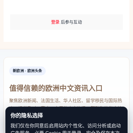
登录
后参与互动
新欧洲 · 欧洲头条
值得信赖的欧洲中文资讯入口
聚焦欧洲新闻、法国生活、华人社区、留学移民与国际热
点，提供及时、真实、实用的中文资讯，帮助海外华人快
你的隐私选择
速了解欧洲动态。
我们仅在你同意后启用站内个性化、访问分析或启动
contact@xinouzhou.com