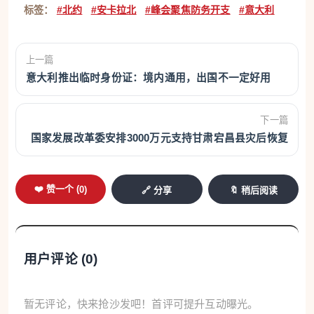
标签：
#北约
#安卡拉北
#峰会聚焦防务开支
#意大利
上一篇
意大利推出临时身份证：境内通用，出国不一定好用
下一篇
国家发展改革委安排3000万元支持甘肃宕昌县灾后恢复
❤️ 赞一个 (
0
)
🔗 分享
🔖 稍后阅读
用户评论 (
0
)
暂无评论，快来抢沙发吧！首评可提升互动曝光。