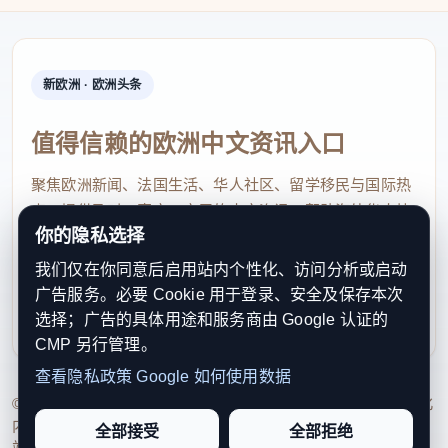
新欧洲 · 欧洲头条
值得信赖的欧洲中文资讯入口
聚焦欧洲新闻、法国生活、华人社区、留学移民与国际热
点，提供及时、真实、实用的中文资讯，帮助海外华人快
你的隐私选择
速了解欧洲动态。
我们仅在你同意后启用站内个性化、访问分析或启动
contact@xinouzhou.com
广告服务。必要 Cookie 用于登录、安全及保存本次
服务支持、版权与合作：工作日优先处理站务、投稿与权
选择；广告的具体用途和服务商由 Google 认证的
利通知
CMP 另行管理。
查看隐私政策
Google 如何使用数据
© 2026 新欧洲·欧洲头条. All Rights Reserved. 本网站持续优化
内容透明度、联系方式与用户权利说明，以提升品牌信任感和
全部接受
全部拒绝
站点完整度。