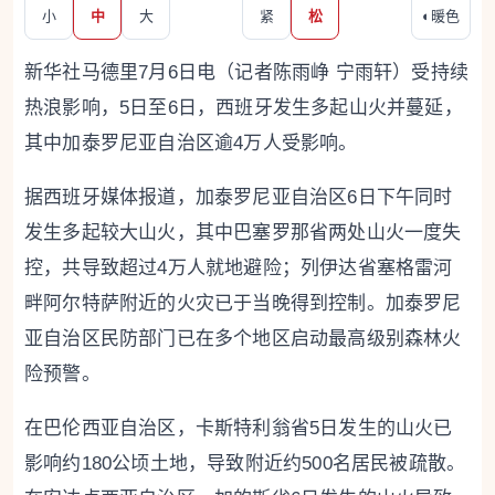
小
中
大
紧
松
◐
暖色
新华社马德里7月6日电（记者陈雨峥 宁雨轩）受持续
热浪影响，5日至6日，西班牙发生多起山火并蔓延，
其中加泰罗尼亚自治区逾4万人受影响。
据西班牙媒体报道，加泰罗尼亚自治区6日下午同时
发生多起较大山火，其中巴塞罗那省两处山火一度失
控，共导致超过4万人就地避险；列伊达省塞格雷河
畔阿尔特萨附近的火灾已于当晚得到控制。加泰罗尼
亚自治区民防部门已在多个地区启动最高级别森林火
险预警。
在巴伦西亚自治区，卡斯特利翁省5日发生的山火已
影响约180公顷土地，导致附近约500名居民被疏散。