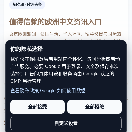
新欧洲 · 欧洲头条
拉州中华会馆主席吴国祥、副主席何志尧全程统筹本
地救援。
值得信赖的欧洲中文资讯入口
7月4日，委内瑞拉全国华侨华人联合总会主席何正
聚焦欧洲新闻、法国生活、华人社区、留学移民与国际热
伟、副主席李国忠、秘书长徐国程慰问困难受灾侨胞
点，提供及时、真实、实用的中文资讯，帮助海外华人快
你的隐私选择
家属，鼓励她积极面对困难，在各界的支持帮助下渡
速了解欧洲动态。
过难关。委内瑞拉全国华侨华人联合总会 供图
我们仅在你同意后启用站内个性化、访问分析或启动
contact@xinouzhou.com
广告服务。必要 Cookie 用于登录、安全及保存本次
服务支持、版权与合作：工作日优先处理站务、投稿与权
“救人第一。”这是救援人员最常挂在嘴边的话，
选择；广告的具体用途和服务商由 Google 认证的
利通知
CMP 另行管理。
梁政军说，没有大型专业设备，大家就用手持工具挖
查看隐私政策
Google 如何使用数据
掘，道路不通便用摩托车运送物资，灾区缺汽油、器
© 2026 新欧洲·欧洲头条. All Rights Reserved. 本网站持续优化
械、生活物资时，侨领们自发调拨2000升燃油保障救
内容透明度、联系方式与用户权利说明，以提升品牌信任感和
全部接受
全部拒绝
援工程机械运行。
站点完整度。
关于我们
法律声明
编辑规范
日期归档
隐私政策
Cookie 设置
自定义设置
江门是众多旅委侨胞的家乡，目前有5000余名委
服务条款
联系我们