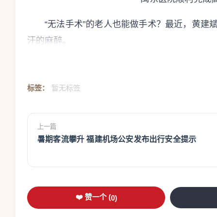
“无法手术”的老人也能做手术？最近，黄建
汗的麻醉。
82岁的谢老伯因左侧输尿管结石伴反复感染
2型糖尿病、慢阻肺、肾功能不全等问题，外加
标签：
暂无标签
能极差。此前，老人就因为身体扛不住麻醉，放
醉高危”。
上一篇
暑期客流攀升 福建机场公安发布出行安全提示
麻醉科主任翁迪贵和黄建斌团队，联合泌尿
不用传统的大剂量全麻，改用“神经阻滞复合可唤
“先用超声把手术区域的痛觉神经阻断，相
❤️ 赞一个 (
0
)
处于浅睡眠状态，能自主呼吸，还能随时被叫醒。