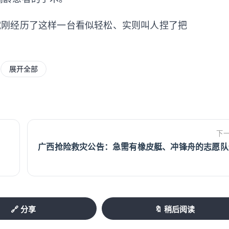
斌刚经历了这样一台看似轻松、实则叫人捏了把
、肾积水就诊。还带着慢性心衰、高血压3级、
展开全部
消化道出血恢复期。十几种病缠在一起，心肺功
弃过一次手术。业内称这种高龄复杂病例为“麻
下
广西抢险救灾公告：急需有橡皮艇、冲锋舟的志愿队
外科、心血管内科，术前反复评估，最后决定
醒全麻”。
当于筑一道局部防线。全麻药只给微量，让老人
”
🔗 分享
🔖 稍后阅读