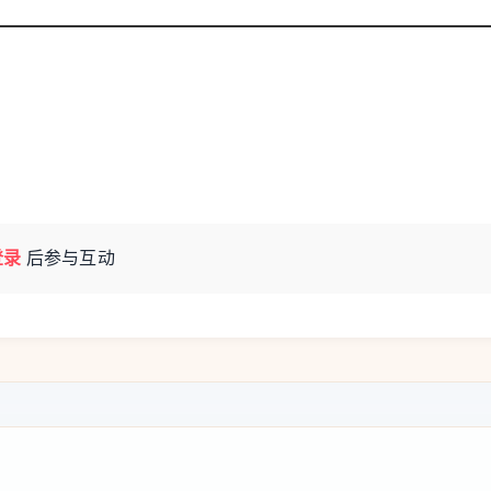
密监护下顺利完成。结石取出，谢老伯即刻苏
“本来做了最坏的打算，没想到手术这么平稳，
刻观察患者出现的细微变化。”黄建斌说，“小
黄建斌的语速不快，每个字落得稳稳当当，像在
澜万丈。”
登录
后参与互动
管置管操作。
就是负责打针的吧”；或者直接称呼医生“麻醉