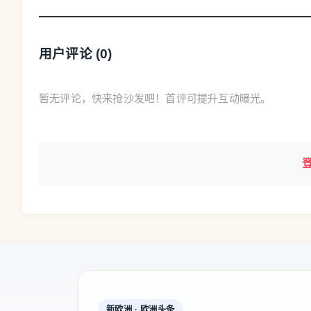
手术由泌尿外科团队主刀，在麻醉团队的紧
醒，当天恢复饮食，第二天就下床了。家属说：
用户评论 (
0
)
恢复得这么好。”
“每一台手术做下来，不管大小，我们都要时
暂无评论，快来抢沙发吧！首评可提升互动曝光。
小的疏忽，也会影响病人的围术期恢复状态。”
给病人做术前谈话：“我们表面平静，实则内心波
一双“盯”在手术台边的眼睛
黄建斌进行气
麻醉医生常遇患者打量医生几眼，问一句“你
师”。
新欧洲 · 欧洲头条