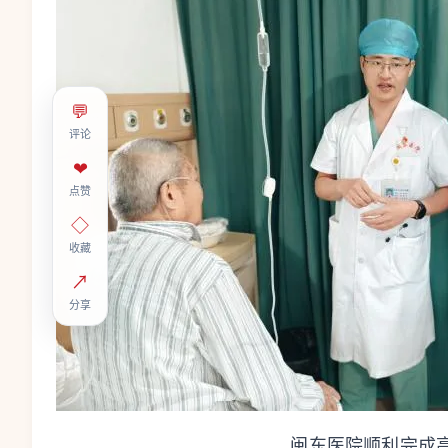
💬
评论
❤
点赞
◇
收藏
↗
分享
闽东医院顺利完成