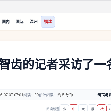
国内
国际
温州
福建
智齿的记者采访了一
6-07-07 07:01
阅读：
90
预计阅读：
约 5 分钟
纠错与
阅读设置
小
中
大
紧
松
◐