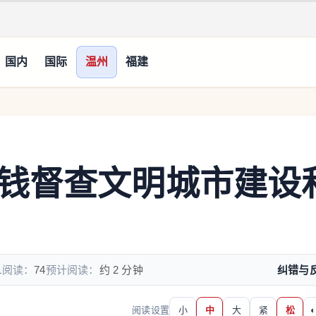
国内
国际
温州
福建
钱督查文明城市建设
1
阅读：
74
预计阅读：
约 2 分钟
纠错与
阅读设置
小
中
大
紧
松
◐