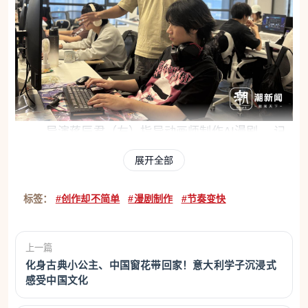
导演蒋辰君（左）指导动画师制作AI漫剧。 记
者 王艳琼 摄
展开全部
打破“全自动生成”幻觉
标签：
#创作却不简单
#漫剧制作
#节奏变快
“把小说丢给AI，就能一键生成爆款。”这是外界
对AI漫剧最常见的误解。但当我们坐在“00后”AI动画
上一篇
师实习生高韩浩的工位旁时，这种“全自动生成”的幻
化身古典小公主、中国窗花带回家！意大利学子沉浸式
感受中国文化
觉被真实的烦琐工序打破了。