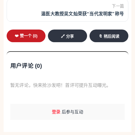
上午9时45分，高韩浩一边吃着早饭一边唤醒电
下一篇
温医大教授吴文灿荣获“当代发明家”称号
脑，检查前一天挂机跑出来的视频素材。
屏幕上，一个赛博朋克风格的俯瞰大场景已经生
❤️ 赞一个 (
0
)
🔗 分享
🔖 稍后阅读
成：城市高楼林立，飞船悬停半空，向地面投射出光
圈。但不一会儿，他就发现问题——投影边缘略显生
硬，飞船与地面的空间关系也不够稳定。他在对话框
用户评论 (
0
)
里修改提示词，重新约束光影范围，再次点击“生
成”。
暂无评论，快来抢沙发吧！首评可提升互动曝光。
高韩浩是温州科技职业学院数智技术学院平面设
计专业的学生，去年11月进入公司接受实训。半年多
过去，他已经能独当一面，因此主动请缨参与了公司
登录
后参与互动
制作要求较高的精品剧项目。