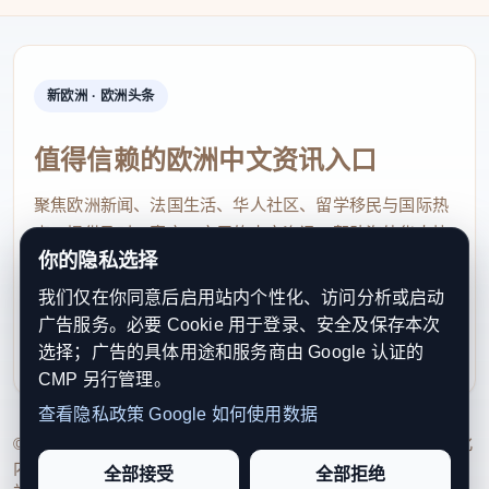
AI创作不是屏幕前的轻松等待，而是多窗口、多
流程、判断复杂的连续工作。在高韩浩的电脑桌面
上，素材文件夹按“可用”“待修”“废镜头”分门别类，旁
新欧洲 · 欧洲头条
边还开着提示词文档和剪辑软件。
值得信赖的欧洲中文资讯入口
“如果纯靠AI把小说剧情丢进智能体‘机跑’，出来
的废镜头很多，逻辑连贯性也有欠缺，根本没法直接
聚焦欧洲新闻、法国生活、华人社区、留学移民与国际热
用。”高韩浩指着屏幕上的素材对我们说，“真正的核
点，提供及时、真实、实用的中文资讯，帮助海外华人快
你的隐私选择
速了解欧洲动态。
心，是人对AI的精准驾驭。”
我们仅在你同意后启用站内个性化、访问分析或启动
contact@xinouzhou.com
目前主流AI软件单次生成一段短视频需要等待数
广告服务。必要 Cookie 用于登录、安全及保存本次
服务支持、版权与合作：工作日优先处理站务、投稿与权
选择；广告的具体用途和服务商由 Google 认证的
分钟。为了提高效率，高韩浩练就了“双线操作”的习
利通知
CMP 另行管理。
惯。等待生成的间隙，他迅速切入剪辑软件，对上一
查看隐私政策
Google 如何使用数据
段合格素材进行微调、卡点、加音效；遇到动作穿帮
© 2026 新欧洲·欧洲头条. All Rights Reserved. 本网站持续优化
的后半段，就果断一刀裁掉。
内容透明度、联系方式与用户权利说明，以提升品牌信任感和
全部接受
全部拒绝