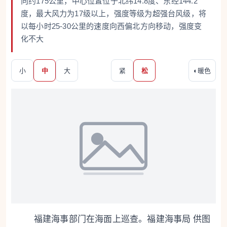
向约175公里，中心位置位于北纬14.8度、东经144.2
度，最大风力为17级以上，强度等级为超强台风级，将
以每小时25-30公里的速度向西偏北方向移动，强度变
化不大
小
中
大
紧
松
◐
暖色
福建海事部门在海面上巡查。福建海事局 供图