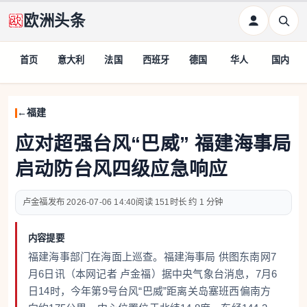
欧洲头条
首页
意大利
法国
西班牙
德国
华人
国内
福建
应对超强台风“巴威” 福建海事局
启动防台风四级应急响应
卢金福
2026-07-06 14:40
151
约 1 分钟
内容提要
福建海事部门在海面上巡查。福建海事局 供图东南网7
月6日讯（本网记者 卢金福）据中央气象台消息，7月6
日14时，今年第9号台风“巴威”距离关岛塞班西偏南方