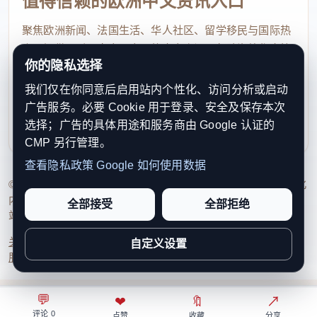
值得信赖的欧洲中文资讯入口
聚焦欧洲新闻、法国生活、华人社区、留学移民与国际热
点，提供及时、真实、实用的中文资讯，帮助海外华人快
你的隐私选择
速了解欧洲动态。
我们仅在你同意后启用站内个性化、访问分析或启动
contact@xinouzhou.com
广告服务。必要 Cookie 用于登录、安全及保存本次
服务支持、版权与合作：工作日优先处理站务、投稿与权
选择；广告的具体用途和服务商由 Google 认证的
利通知
CMP 另行管理。
查看隐私政策
Google 如何使用数据
© 2026 新欧洲·欧洲头条. All Rights Reserved. 本网站持续优化
内容透明度、联系方式与用户权利说明，以提升品牌信任感和
全部接受
全部拒绝
站点完整度。
关于我们
法律声明
编辑规范
日期归档
隐私政策
Cookie 设置
自定义设置
服务条款
联系我们
💬
⌂
◎
❤
↗
🔖
↗
○
评论 0
首页
关注
热榜
我的
点赞
收藏
分享