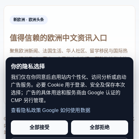
新欧洲 · 欧洲头条
值得信赖的欧洲中文资讯入口
聚焦欧洲新闻、法国生活、华人社区、留学移民与国际热
点，提供及时、真实、实用的中文资讯，帮助海外华人快
你的隐私选择
速了解欧洲动态。
我们仅在你同意后启用站内个性化、访问分析或启动
contact@xinouzhou.com
广告服务。必要 Cookie 用于登录、安全及保存本次
服务支持、版权与合作：工作日优先处理站务、投稿与权
选择；广告的具体用途和服务商由 Google 认证的
利通知
CMP 另行管理。
查看隐私政策
Google 如何使用数据
© 2026 新欧洲·欧洲头条. All Rights Reserved. 本网站持续优化
内容透明度、联系方式与用户权利说明，以提升品牌信任感和
全部接受
全部拒绝
站点完整度。