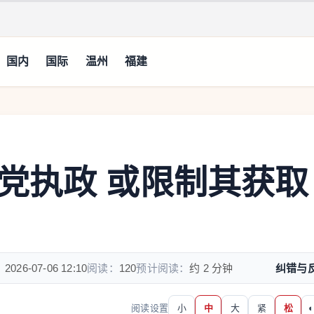
国内
国际
温州
福建
党执政 或限制其获取
：
2026-07-06 12:10
阅读：
120
预计阅读：
约 2 分钟
纠错与
阅读设置
小
中
大
紧
松
◐