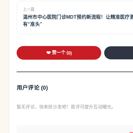
上一篇
温州市中心医院门诊MDT预约新流程！让精准医疗
有“准头”
❤️ 赞一个 (
0
)
用户评论 (
0
)
暂无评论，快来抢沙发吧！首评可提升互动曝光。