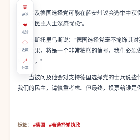
💬
谈及德国选择党可能在萨安州议会选举中获
评论
为一名民主人士深感忧虑”。
❤
点赞
皮斯托里乌斯说：“德国选择党毫不掩饰其
◇
选举结果，将是一个非常糟糕的信号。我们必须
收藏
↗
应措施。”
分享
当被问及他会对支持德国选择党的士兵说些
我们的民主，请慎重考虑。但最终，投票给谁是你
标签：
#德国
#若选择党执政