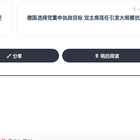
下
更
德国选择党重申执政目标 双主席连任引发大规模抗
🔗 分享
🔖 稍后阅读