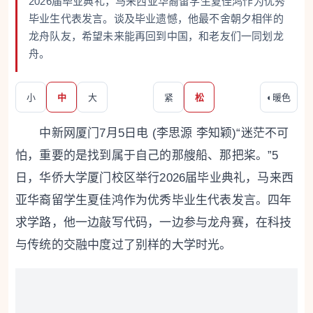
2026届毕业典礼，马来西亚华裔留学生夏佳鸿作为优秀
毕业生代表发言。谈及毕业遗憾，他最不舍朝夕相伴的
龙舟队友，希望未来能再回到中国，和老友们一同划龙
舟。
小
中
大
紧
松
◐
暖色
中新网厦门7月5日电 (李思源 李知颖)“迷茫不可
怕，重要的是找到属于自己的那艘船、那把桨。”5
日，华侨大学厦门校区举行2026届毕业典礼，马来西
亚华裔留学生夏佳鸿作为优秀毕业生代表发言。四年
求学路，他一边敲写代码，一边参与龙舟赛，在科技
与传统的交融中度过了别样的大学时光。