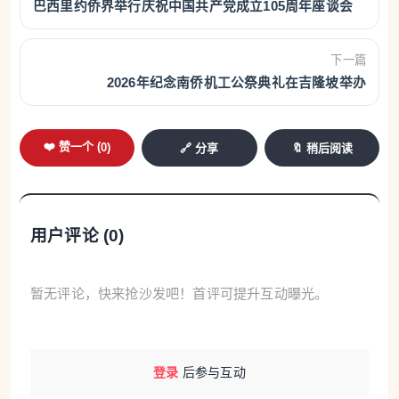
巴西里约侨界举行庆祝中国共产党成立105周年座谈会
下一篇
2026年纪念南侨机工公祭典礼在吉隆坡举办
❤️ 赞一个 (
0
)
🔗 分享
🔖 稍后阅读
用户评论 (
0
)
暂无评论，快来抢沙发吧！首评可提升互动曝光。
登录
后参与互动