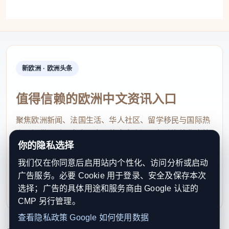
新欧洲 · 欧洲头条
值得信赖的欧洲中文资讯入口
聚焦欧洲新闻、法国生活、华人社区、留学移民与国际热
点，提供及时、真实、实用的中文资讯，帮助海外华人快
你的隐私选择
速了解欧洲动态。
我们仅在你同意后启用站内个性化、访问分析或启动
contact@xinouzhou.com
广告服务。必要 Cookie 用于登录、安全及保存本次
服务支持、版权与合作：工作日优先处理站务、投稿与权
选择；广告的具体用途和服务商由 Google 认证的
利通知
CMP 另行管理。
查看隐私政策
Google 如何使用数据