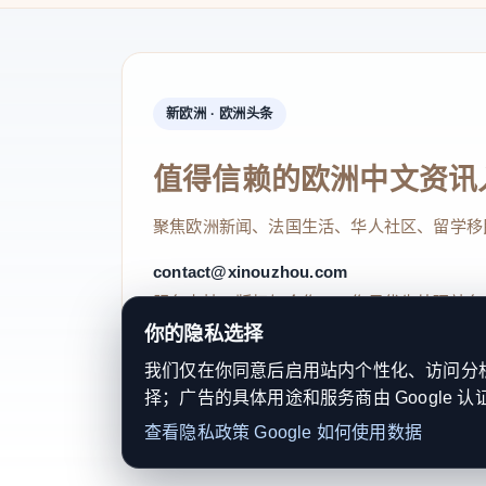
义思想为指引，锚定思想铸魂主线，紧扣能源保
分钟、沉浸式红色主题团日浸润青年思想，凝聚
夏能源保供、机组检修、防汛防台等硬仗，团支
新欧洲 · 欧洲头条
聚焦青年成长，依托“一小时课堂”、青蓝结
值得信赖的欧洲中文资讯
QC课题攻关，多次斩获国家级和省市级竞赛荣誉
务名片，推出“青力青为”公益系列活动，把电力
聚焦欧洲新闻、法国生活、华人社区、留学移
“青廉”文化融入日常，自编自导自演的清廉微视
contact@xinouzhou.com
得全国青年文明号、全国青安岗、全国质量信得
服务支持、版权与合作：工作日优先处理站务
你的隐私选择
温州市鹿城区南汇街道大自然社区团总支
我们仅在你同意后启用站内个性化、访问分析或
择；广告的具体用途和服务商由 Google 认
© 2026 新欧洲·欧洲头条. All Rights 
面对社区活动与青年需求之间的距离感，大
查看隐私政策
Google 如何使用数据
关于我们
法律声明
编辑规范
日期归档
隐私政策
Coo
新设计青年参与社区的方式。团总支基于前期青