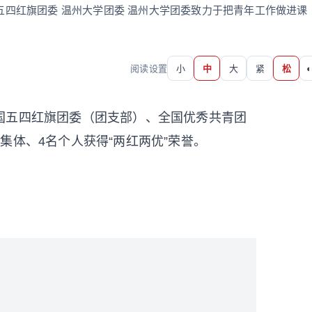
国五四红旗团委 温州大学团委 温州大学团委致力于把青年工作做进课
阅读设置
小
中
大
紧
松
◐
国五四红旗团委（团支部）、全国优秀共青团
集体、4名个人获得“两红两优”荣誉。