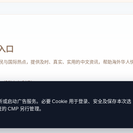
供、安全生产核心使命，以专题研学、班前十
起坚定不移跟党走的青春共识。？面对迎峰度
部组建青年突击队挺膺在前、攻坚破难。
对、技能比武搭建成长赛道，深耕“五小”创新与
入口
。在社企共建中，支部擦亮“青葵园”志愿者服
服务送到社区、校园与乡村。从严治团方面，将
民与国际热点，提供及时、真实、实用的中文资讯，帮助海外华人
频斩获浙能电力一等奖。近年来，团支部陆续取
过班组等多项国字号荣誉。
、投稿与权利通知
启动广告服务。必要 Cookie 用于登录、安全及保存本次选
证的 CMP 另行管理。
Reserved. 本网站持续优化内容透明度、联系方式与用户权利说明，以提升
自然社区团总支选择从青年真实感受出发，重
kie 设置
服务条款
联系我们
年调研中发现的传统社区通知吸引力不足问