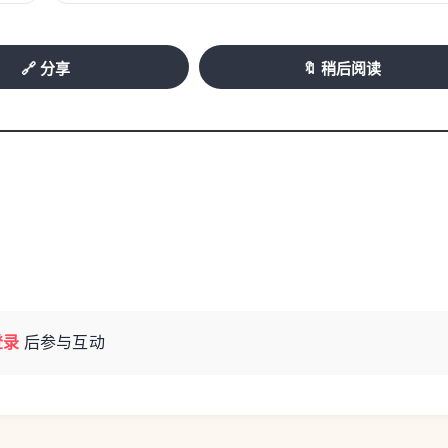
🔗 分享
🔖 稍后阅读
登录
后参与互动
支部始终坚持以习近平新时代中国特色社会主