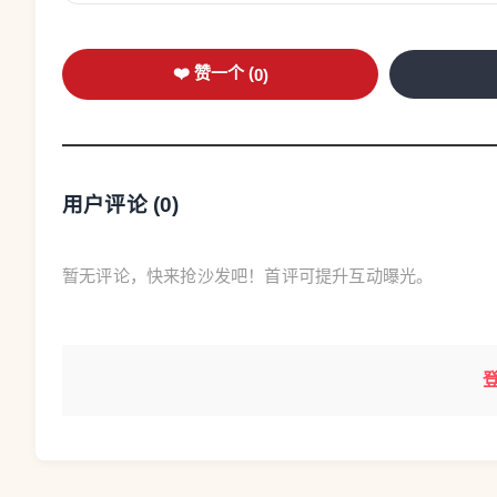
❤️ 赞一个 (
0
)
用户评论 (
0
)
暂无评论，快来抢沙发吧！首评可提升互动曝光。
浙江省能源集团温州发电有限公司维护部团