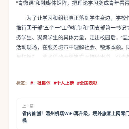
“青微课”和融媒体矩阵，把理论学习变成青年看
为了让学习和组织真正落到学生身边，学校作
推行团干部“五个一”工作机制和“团支部第一书
务学生、凝聚学生的具体力量。走出校园后，“温
活动现场，在服务城市中理解社会、锻炼本领。同
星红旗》、艺术思政大课等方面持续出彩，让青
全国五四红旗团支部
标签：
#一批集体
#个人上榜
#全国表彰
浙江省能源集团温州发电有限公司维护部团
上一篇
省内首创！温州机场WiFi再升级，境外旅客上网零
槛