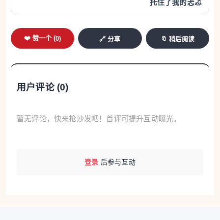
托住了我的忐忑
❤️ 赞一个 (
0
)
🔗 分享
🔖 稍后阅读
用户评论 (
0
)
暂无评论，快来抢沙发吧！首评可提升互动曝光。
登录
后参与互动