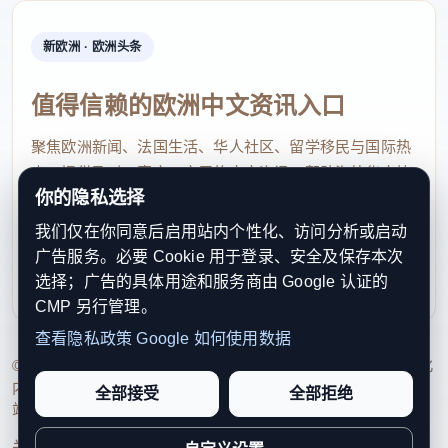
今年76岁的老华侨余序闹特别关照我，特意带
我游览都灵皇宫、汽车博物馆，盛情邀请我登门做
新欧洲 · 欧洲头条
客，拿出他曾经参与创办的中文简报《都灵华声》
《欧洲侨报》，回忆着他曾经带领的意大利都灵华
值得信赖的欧洲中文资讯入口
侨华人联谊会为侨办实事的故事，诉说着海外侨
聚焦欧洲新闻、法国生活、华人社区、留学移民与国际热
史、坚守故土文脉的初心。
点，提供及时、真实、实用的中文资讯，帮助海外华人快
你的隐私选择
速了解欧洲动态。
我们仅在你同意后启用站内个性化、访问分析或启动
contact@xinouzhou.com
广告服务。必要 Cookie 用于登录、安全及保存本次
服务支持、版权与合作：工作日优先处理站务、投稿与权
选择；广告的具体用途和服务商由 Google 认证的
余老告诉我，那位384封家书被世界温州人博
利通知
CMP 另行管理。
物馆收藏的胡允迪是他夫人胡素珍的爷爷，胡允迪
查看隐私政策
Google 如何使用数据
也曾是意大利都灵华侨华人联谊会第一届名誉会
© 2026 新欧洲·欧洲头条. All Rights Reserved. 本网站持续优化
长。余序闹虽然年过古稀，依然关心着协会的发
内容透明度、联系方式与用户权利说明，以提升品牌信任感和
全部接受
全部拒绝
展，今年筹备着协会换届的事宜，这一份温情和公
站点完整度。
心让人倍感温暖和震撼。临别之时，他赠予我一瓶
关于我们
法律声明
编辑规范
日期归档
隐私政策
Cookie 设置