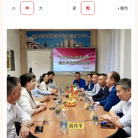
小
中
大
紧
松
◐
暖色