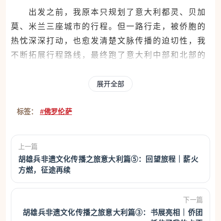
出发之前，我原本只规划了意大利都灵、贝加
莫、米兰三座城市的行程。但一路行走，被侨胞的
热忱深深打动，也愈发清楚文脉传播的迫切性，我
不断拓展行程路线，最终跑了意大利中部和北部的
十座城市。光是米兰这座城市，因为交流对接、座
谈走访的需要，我前后往返奔波了六次，只为多对
展开全部
接一次侨团、多传播一次文脉、多贴近一分侨心。
标签：
#佛罗伦萨
这趟旅程我虽是孤身出海，却全程被温暖包
上一篇
裹，从未觉得孤单。各地侨领、侨青都全力支持我
胡雄兵非遗文化传播之旅意大利篇⑤：回望旅程｜薪火
方燃，征途再续
的文化传播工作，用最朴素的家国情怀，和我一同
守护故土文脉、传递文成乡情。
下一篇
胡雄兵非遗文化传播之旅意大利篇③：书展亮相｜侨团