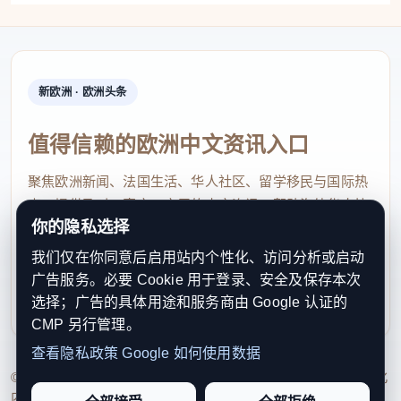
型，全力筑牢八桂安全防线。
聚焦家庭防火、用电安全、防汛抗旱、地质灾害防范
等内容，江西省上饶市玉山县应急管理局结合农村地
新欧洲 · 欧洲头条
区实际，将安全知识融入情景剧、歌曲、朗诵等文艺
表演中，用通俗易懂的话语向村民们详细讲解了日常
值得信赖的欧洲中文资讯入口
生活中需要注意的安全事项。
聚焦欧洲新闻、法国生活、华人社区、留学移民与国际热
点，提供及时、真实、实用的中文资讯，帮助海外华人快
线上借助短视频平台推送火灾警示、家庭逃生技巧，
你的隐私选择
速了解欧洲动态。
线下出动消防宣传车深入村镇、集市，内蒙古赤峰市
我们仅在你同意后启用站内个性化、访问分析或启动
contact@xinouzhou.com
消防救援支队通过流动广播、器材展示普及消防知
广告服务。必要 Cookie 用于登录、安全及保存本次
服务支持、版权与合作：工作日优先处理站务、投稿与权
识；在公交站点、村口设置宣传展板、张贴海报，方
选择；广告的具体用途和服务商由 Google 认证的
利通知
CMP 另行管理。
便群众常态化学习消防常识，补齐基层宣传短板。
查看隐私政策
Google 如何使用数据
应急管理部有关负责人表示，将始终以“时时放心不
© 2026 新欧洲·欧洲头条. All Rights Reserved. 本网站持续优化
内容透明度、联系方式与用户权利说明，以提升品牌信任感和
下”的责任感抓紧抓实安全生产工作，提升风险隐患排