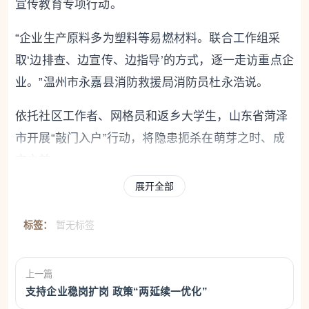
宣传教育专项行动。
“企业生产原料多为塑料等易燃材料。联合工作组采
取‘边排查、边宣传、边指导’的方式，逐一走访重点企
业。”温州市永嘉县消防救援局消防员杜永浩说。
依托社区工作者、网格员和返乡大学生，山东省菏泽
市开展“敲门入户”行动，将隐患扼杀在萌芽之时、成
灾之前。
展开全部
“大娘，您家的燃气软管有点老化了，得赶紧换一
根。”牡丹区南城街道一处老旧小区，应急志愿者王强
标签：
暂无标签
和网格员敲开了独居老人刘桂兰的家门。他们一边排
查隐患，一边用手机拍下现场照片，上传至社区隐患
上一篇
治理平台。当天下午，社区就联系燃气公司上门更换
支持企业稳岗扩岗 政策“两延续一优化”
了软管。从发现隐患到完成整改，不到4个小时。