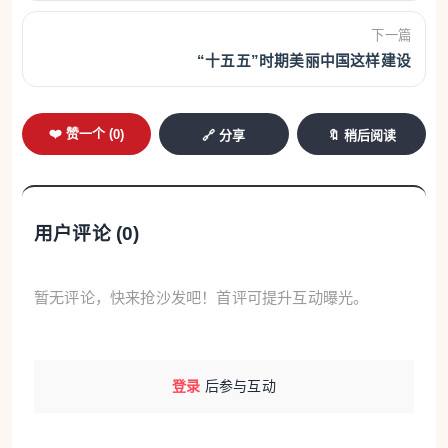
下一篇
演练、科普、宣讲多维发力，加强安全文化知识宣
“十五五”时期美丽中国这样建设
传，是织密安全网的重要举措。
广西举办第三届“桂在安全”应急管理科普讲解大赛，
❤️ 赞一个 (
0
)
🔗 分享
🔖 稍后阅读
以赛促学推动安全知识进基层；举行“安全宣传咨询
日”活动，现场设立装备展示区和应急安全体验区，消
防车、抢险机器人、应急无人机等专业设备集中陈
用户评论 (
0
)
列，地震体验、心肺复苏等实操项目吸引大批市民排
队参与。
暂无评论，快来抢沙发吧！首评可提升互动曝光。
“广西将常态化推进安全生产宣传教育同实战演练相结
合，形成上下联动、协同发力的安全生产共治格局。”
登录
后参与互动
自治区应急管理厅厅长周长青介绍，下一步全区将持
续巩固活动成果，推动安全治理模式向事前预防转