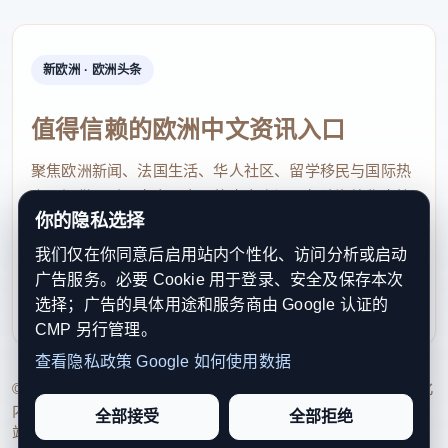
新欧洲 · 欧洲头条
值得信赖的欧洲中文资讯入口
聚焦欧洲新闻、法国生活、华人社区、留学移民与国际热
点，提供及时、真实、实用的中文资讯，帮助海外华人快
你的隐私选择
速了解欧洲动态。
我们仅在你同意后启用站内个性化、访问分析或启动
contact@xinouzhou.com
广告服务。必要 Cookie 用于登录、安全及保存本次
服务支持、版权与合作：工作日优先处理站务、投稿与权
选择；广告的具体用途和服务商由 Google 认证的
利通知
CMP 另行管理。
查看隐私政策
Google 如何使用数据
© 2026 新欧洲·欧洲头条. All Rights Reserved. 本网站持续优化
内容透明度、联系方式与用户权利说明，以提升品牌信任感和
全部接受
全部拒绝
站点完整度。