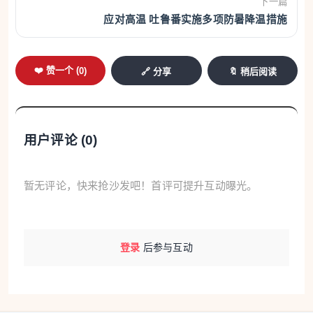
下一篇
应对高温 吐鲁番实施多项防暑降温措施
❤️ 赞一个 (
0
)
🔗 分享
🔖 稍后阅读
用户评论 (
0
)
暂无评论，快来抢沙发吧！首评可提升互动曝光。
登录
后参与互动