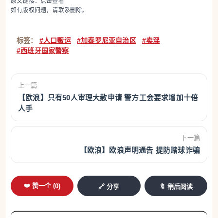
原文链接：
点击查看
如有版权问题，请联系删除。
标签：
#人口贩运
#加泰罗尼亚自治区
#卖淫
#西班牙国家警察
上一篇
【欧浪】只有50人审理大赦申请 警方工会要求增加十倍
人手
下一篇
【欧浪】欧浪声明通告 提防赌球诈骗
❤️ 赞一个 (
0
)
🔗 分享
🔖 稍后阅读