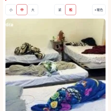
小
中
大
紧
松
◐
暖色