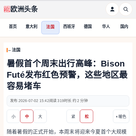
欧洲头条
首页
意大利
西班牙
德国
华人
国内
法国
法国
暑假首个周末出行高峰：Bison
Futé发布红色预警，这些地区最
容易堵车
2026-07-02 15:42
319
约 2 分钟
小
中
大
紧
松
◐
暖色
随着暑假的正式开始，本周末将迎来今夏首个大规模