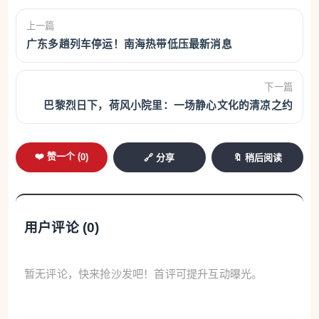
上一篇
广东多趟列车停运！南海热带低压最新消息
下一篇
巴黎烈日下，荷风小院里：一场静心文化的清凉之约
❤️ 赞一个 (
0
)
🔗 分享
🔖 稍后阅读
用户评论 (
0
)
暂无评论，快来抢沙发吧！首评可提升互动曝光。