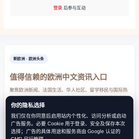
登录
后参与互动
新欧洲 · 欧洲头条
值得信赖的欧洲中文资讯入口
聚焦欧洲新闻、法国生活、华人社区、留学移民与国际热
点，提供及时、真实、实用的中文资讯，帮助海外华人快
你的隐私选择
速了解欧洲动态。
我们仅在你同意后启用站内个性化、访问分析或启动
contact@xinouzhou.com
广告服务。必要 Cookie 用于登录、安全及保存本次
服务支持、版权与合作：工作日优先处理站务、投稿与权
选择；广告的具体用途和服务商由 Google 认证的
利通知