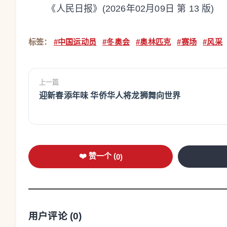
《人民日报》(2026年02月09日 第 13 版)
标签：
#中国运动员
#冬奥会
#奥林匹克
#赛场
#风采
上一篇
迎新春添年味 华侨华人将龙狮舞向世界
❤️ 赞一个 (
0
)
用户评论 (
0
)