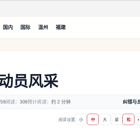
国内
国际
温州
福建
动员风采
:58
阅读：
306
预计阅读：
约 2 分钟
纠错与
阅读设置
小
中
大
紧
松
◐