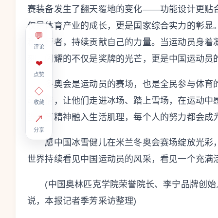
赛装备发生了翻天覆地的变化——功能设计更贴
仅是体育产业的成长，更是国家综合实力的彰显
💬
和践行者，持续贡献自己的力量。当运动员身着
评论
刻，闪耀的不仅是奖牌的光芒，更是中国运动员
❤
点赞
冬奥会是运动员的赛场，也是全民参与体育的
◇
动热情，让他们走进冰场、踏上雪场，在运动中
收藏
当体育精神融入生活肌理，每个人的努力都会成
↗
分享
愿中国冰雪健儿在米兰冬奥会赛场绽放光彩，
世界持续看见中国运动员的风采，看见一个充满
(中国奥林匹克学院荣誉院长、李宁品牌创始人
说，本报记者季芳采访整理)