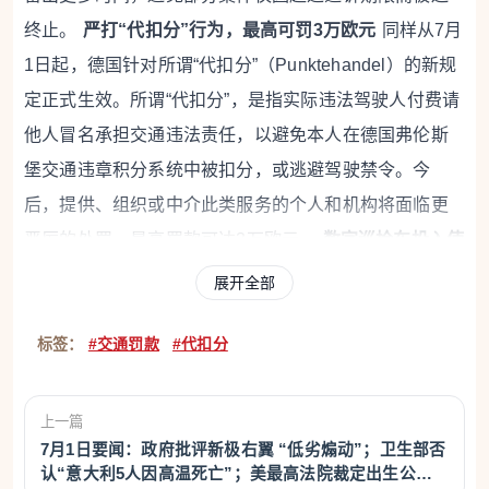
终止。
严打“代扣分”行为，最高可罚3万欧元
同样从7月
1日起，德国针对所谓“代扣分”（Punktehandel）的新规
定正式生效。所谓“代扣分”，是指实际违法驾驶人付费请
他人冒名承担交通违法责任，以避免本人在德国弗伦斯
堡交通违章积分系统中被扣分，或逃避驾驶禁令。今
后，提供、组织或中介此类服务的个人和机构将面临更
严厉的处罚，最高罚款可达3万欧元。
数字巡检车投入使
用，违停查处效率提升
德国各地城市和市镇将进一步启
展开全部
用数字化停车执法车辆（Scan-Cars）。这类车辆在巡逻
标签：
#交通罚款
#代扣分
过程中可自动识别路边停放车辆的车牌信息，并实时核
对电子停车许可或居民停车证，从而比传统人工巡查更
快发现停车违规行为。对于驾驶员而言，这意味着未缴
上一篇
纳停车费或没有相应停车许可的车辆，被查获的概率将
7月1日要闻：政府批评新极右翼 “低劣煽动”；卫生部否
认“意大利5人因高温死亡”；美最高法院裁定出生公民
明显提高。
国际货运轻型商用车须安装新型行车记录仪