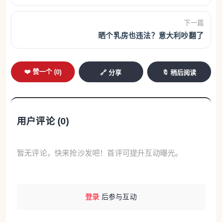
权有效！
自7月1日起，德国还将对从事国际商业货物运输的部分
下一篇
轻型商用车实施新要求。总质量在2.5吨至3.5吨之间、用
晒个乳房也违法？意大利吵翻了
于跨境商业运输的车辆，今后必须配备第二代智能行车
记录仪。私人用途车辆不受此次新规影响。受影响较大
❤️ 赞一个 (
0
)
🔗 分享
🔖 稍后阅读
的主要是手工业企业、快递服务商以及中小型物流运输
企业。
新注册乘用车须配备更多安全辅助系统
在欧盟层
面，自2026年7月7日起，新注册的乘用车必须配备更多
用户评论 (
0
)
主动安全系统。新增配置包括升级版自动紧急制动功
能、针对行人与骑行者的额外保护系统，以及更多驾驶
暂无评论，快来抢沙发吧！首评可提升互动曝光。
辅助功能。需要注意的是，这项规定仅适用于新注册车
辆，已经上牌的车辆无需进行改装。
意大利推出高速施
工拥堵补偿机制
对于计划前往意大利度假的游客而言，7
登录
后参与互动
月也迎来一项新变化。在意大利部分高速公路路段，如
果车辆因道路施工导致严重拥堵，在满足相关条件的情