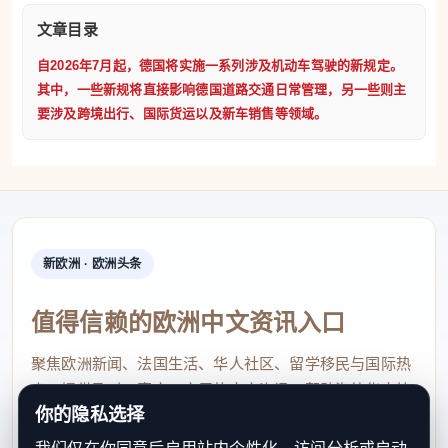
况下，驾驶人可申请退还部分高速公路通行费。这一补
文章目录
偿机制已于暑期出行高峰开始前正式实施。不过，并非
自2026年7月起，德国将实施一系列涉及机动车驾驶的新规定。
其中，一些新规将直接影响德国道路交通日常管理，另一些则主
所有因拥堵造成的延误都可获得补偿，是否符合退款条
要涉及跨境出行、国际货运以及新车销售等领域。
件仍需根据具体规定进行认定。
文章来源：
“Ab 1. Juli 2026: Das ändert sich für Autofahrer”，auto motor
und sport，am 28.06.2026
新欧洲 · 欧洲头条
本文来源：微信公众号「开元网」
原文链接：
点击查看
值得信赖的欧洲中文资讯入口
如有版权问题，请联系删除。
聚焦欧洲新闻、法国生活、华人社区、留学移民与国际热
点，提供及时、真实、实用的中文资讯，帮助海外华人快
你的隐私选择
速了解欧洲动态。