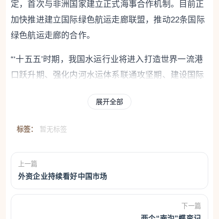
定，首次与非洲国家建立正式海事合作机制。目前正
加快推进建立国际绿色航运走廊联盟，推动22条国际
绿色航运走廊的合作。
“‘十五五’时期，我国水运行业将进入打造世界一流港
口跃升期、强化内河水运体系联通攻坚期、建设国际
海运安全发展体系关键期的现代化发展新阶段。”李兴
展开全部
湖表示，将着力推进一体化融合、安全化提升、数智
化升级、绿色化转型，加快构建现代化水运体系。
标签：
暂无标签
“十五五”时期，全国水运建设有哪些新亮点？
上一篇
重大工程方面，“以平陆运河、三峡水运新通道为代表
外资企业持续看好中国市场
的一批标志性水运工程正加快推进。此外，四川岷江
航电综合开发项目、乌江白马航电枢纽工程等其他重
下一篇
大水运项目也在有序推进。”交通运输部水运局局长杨
两个“南沟”蝶变记