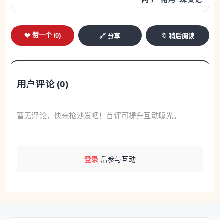
华雄表示，“十五五”时期，全国内河水运建设将进一
步加快。
❤️ 赞一个 (
0
)
🔗 分享
🔖 稍后阅读
港口建设方面，加快推进自动化码头建设。“十五五”
末，预计我国自动化码头将超过90座，万吨级及以上
用户评论 (
0
)
泊位将超350个。各类智能装卸、水平运输设备规模
化运用，建成一批自动化水平更高的“千万箱级”“亿吨
级”规模化数智港区。
暂无评论，快来抢沙发吧！首评可提升互动曝光。
海上安全监管方面，交通运输部海事局局长徐伟介
绍，实施一批标志性工程，打造智能船舶交管系统、
登录
后参与互动
大型海巡船、体系化无人海空装备、多元卫星资源融
合的综合立体监管执法力量，持续压减水上交通事故
数量。