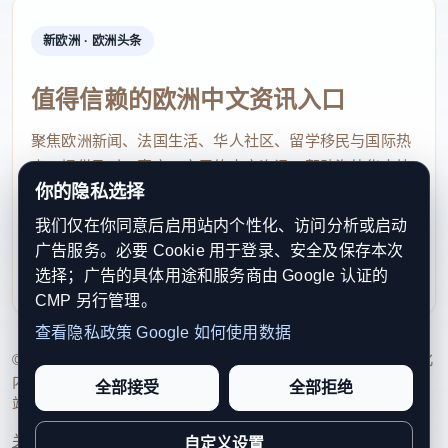
水上应急保障方面，交通运输部救助打捞局局长王雷
新欧洲 · 欧洲头条
表示，加快构建空中高效救助体系、水面救捞船舶体
系和水下无人智能救捞装备体系，全方位提升“海空”
值得信赖的欧洲中文资讯入口
应急保障能力。到“十五五”末，我国海上专业救助打
聚焦欧洲新闻、法国生活、华人社区、留学移民与国际热
捞队伍在沿海离岸100海里内应急抵达时间小于90分
点，提供及时、真实、实用的中文资讯，帮助海外华人快
钟，100米水深以浅的海上沉船整体打捞能力提升到
你的隐私选择
速了解欧洲动态。
15万吨。
我们仅在你同意后启用站内个性化、访问分析或启动
contact@xinouzhou.com
广告服务。必要 Cookie 用于登录、安全及保存本次
今年7月11日是第二十二个中国航海日，活动主题是
服务支持、版权与合作：工作日优先处理站务、投稿与权
选择；广告的具体用途和服务商由 Google 认证的
利通知
“数智赋能，领航未来”。李兴湖介绍，组委会将在北
CMP 另行管理。
京首次以线上线下方式举办主场活动。同时举办救捞
查看隐私政策
Google 如何使用数据
技能比武、航行安全治理对话，推出航海日主题水路
© 2026 新欧洲·欧洲头条. All Rights Reserved. 本网站持续优化
内容透明度、联系方式与用户权利说明，以提升品牌信任感和
客运航次等活动。（记者 韩 鑫）
全部接受
全部拒绝
站点完整度。
《人民日报》（2026年07月01日第04版）
关于我们
法律声明
编辑规范
日期归档
隐私政策
Cookie 设置
自定义设置