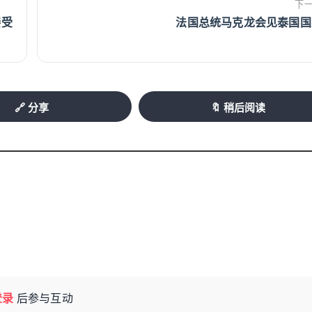
下
接受
法国总统马克龙会见泰国国
🔗 分享
🔖 稍后阅读
登录
后参与互动