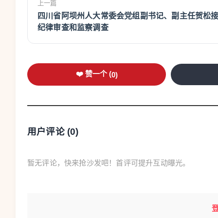
上一篇
四川省阿坝州人大常委会党组副书记、副主任贺松
纪律审查和监察调查
❤️ 赞一个 (
0
)
用户评论 (
0
)
暂无评论，快来抢沙发吧！首评可提升互动曝光。