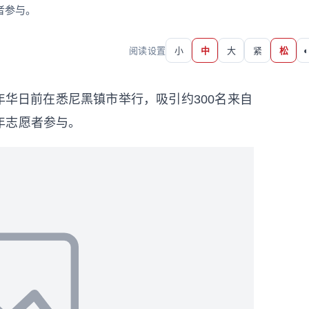
者参与。
阅读设置
小
中
大
紧
松
◐
华日前在悉尼黑镇市举行，吸引约300名来自
年志愿者参与。