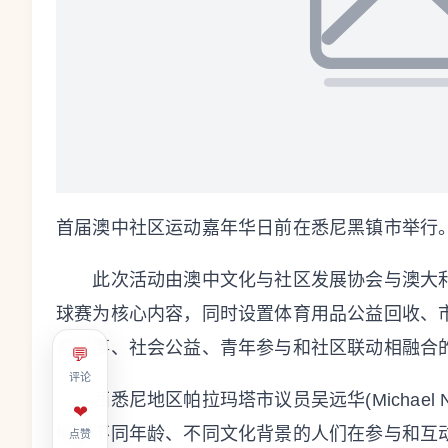
首届澳中社区运动嘉年华日前在悉尼黑镇市举行
此次活动由澳中文化与社区发展协会与澳大利
球赛为核心内容，同时设置体育用品公益回收、
育赛事、社会公益、青年参与和社区联动相融合
💬
评论
西悉尼地区帕拉玛塔市议员吴远华(Michael
❤
够让不同年龄、不同文化背景的人们在参与和互
点赞