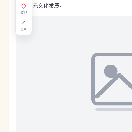
合与多元文化发展。
◇
收藏
↗
分享