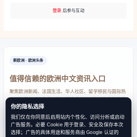
登录
后参与互动
新欧洲 · 欧洲头条
值得信赖的欧洲中文资讯入口
聚焦欧洲新闻、法国生活、华人社区、留学移民与国际热
点，提供及时、真实、实用的中文资讯，帮助海外华人快
你的隐私选择
速了解欧洲动态。
我们仅在你同意后启用站内个性化、访问分析或启动
contact@xinouzhou.com
广告服务。必要 Cookie 用于登录、安全及保存本次
服务支持、版权与合作：工作日优先处理站务、投稿与权
选择；广告的具体用途和服务商由 Google 认证的
利通知