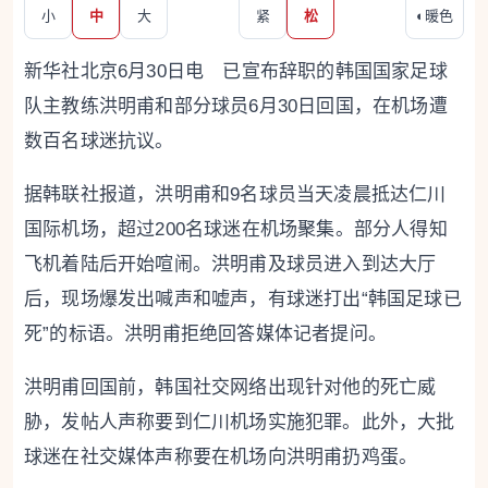
小
中
大
紧
松
◐
暖色
新华社北京6月30日电 已宣布辞职的韩国国家足球
队主教练洪明甫和部分球员6月30日回国，在机场遭
数百名球迷抗议。
据韩联社报道，洪明甫和9名球员当天凌晨抵达仁川
国际机场，超过200名球迷在机场聚集。部分人得知
飞机着陆后开始喧闹。洪明甫及球员进入到达大厅
后，现场爆发出喊声和嘘声，有球迷打出“韩国足球已
死”的标语。洪明甫拒绝回答媒体记者提问。
洪明甫回国前，韩国社交网络出现针对他的死亡威
胁，发帖人声称要到仁川机场实施犯罪。此外，大批
球迷在社交媒体声称要在机场向洪明甫扔鸡蛋。