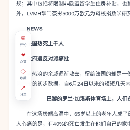
规；其中包括将限制非欧盟留学生住房补贴，也就
外，LVMH掌门豪掷5000万欧元为母校捐数学
NEWS
💬
法国热死上千人
评论
❤
政府遭反对派痛批
点赞
◇
当热浪的余威逐渐散去，留给法国的却是一
收藏
新公布的初步数据，自6月24日以来的短短几天内
↗
分享
巴黎的罗兰·加洛斯体育场上，人们
在这场极端高温中，65岁以上的老年人成了
人心痛的是，有40%的死亡发生在他们自己的家