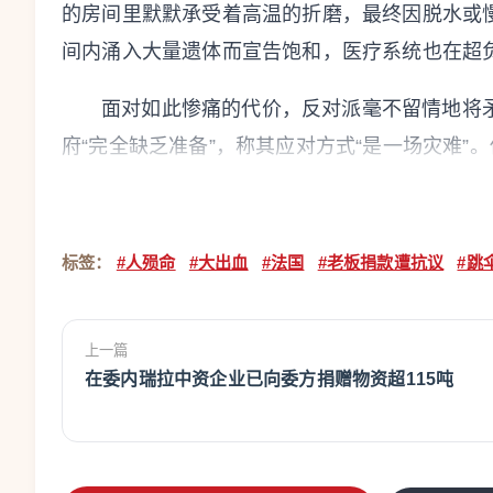
的房间里默默承受着高温的折磨，最终因脱水或
间内涌入大量遗体而宣告饱和，医疗系统也在超
面对如此惨痛的代价，反对派毫不留情地将
府“完全缺乏准备”，称其应对方式“是一场灾难
热性能极差的工人阶级街区和缺乏空调的公共建筑
然而，现任政府则坚称自己已倾尽全力。为了避
标签：
#人殒命
#大出血
#法国
#老板捐款遭抗议
#跳
的覆辙，总理勒科尔尼迅速增设了跨部委危机应
颇具讽刺意味的是，政府一边在热浪中紧急“补课
屋、改善隔热的节能补贴预算。这种政策上的矛
上一篇
在委内瑞拉中资企业已向委方捐赠物资超115吨
在应对气候变化时“荒谬且懦弱”。
这场危机还折射出极端天气对法国社会运转
名薯片工厂Brets竟因高温导致的水资源紧张