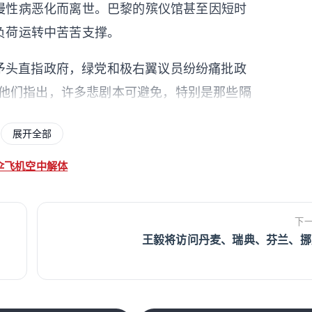
慢性病恶化而离世。巴黎的殡仪馆甚至因短时
负荷运转中苦苦支撑。
矛头直指政府，绿党和极右翼议员纷纷痛批政
”。他们指出，许多悲剧本可避免，特别是那些隔
，成为了高温下的“致命陷阱”。
展开全部
免重蹈2003年热浪危机时官员“度假避暑”
伞飞机空中解体
对小组，并紧急下令为医院采购3万台空调。但
”，另一边却在近期削减了旨在帮助民众翻新房
盾，让反对派和环保人士更加愤怒，指责政府
下
王毅将访问丹麦、瑞典、芬兰、挪
的全面冲击。在一向多雨的布列塔尼地区，知
而被迫停产，当地甚至已进入干旱警戒状态。