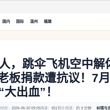
国内
国际
温州
福建
人，跳伞飞机空中解
H老板捐款遭抗议！7
“大出血”！
布时间：
2026-06-30 09:05
阅读：
651
预计阅读：
约 9 分钟
纠错与