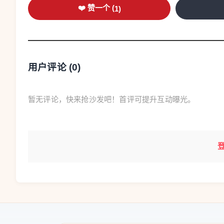
❤️ 赞一个 (
1
)
整个社会都在为这场“百年一遇”的热浪付出
着气候变化的加剧，这种极端高温正从“偶发灾害”
NEWS
用户评论 (
0
)
跳伞飞机坠毁致11人遇难
暂无评论，快来抢沙发吧！首评可提升互动曝光。
有家属亲眼目睹失事全过程
28日，一场原本充满期待的跳伞体验活动，
在南锡（Nancy）附近的汤布兰市（Tombl
一分钟突然失控坠毁，机上人员全部遇难，无一
事故发生在巴黎时间当天上午11时25分左右。涉