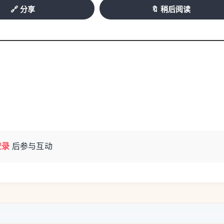
🔗 分享
🔖 稍后阅读
沉重代价。正如世界卫生组织所警告的那样，随
变成“每年常态”。
最终演变成一场震惊全法的空难悲剧。
登录
后参与互动
aine），一架搭载11人的跳伞飞机在起飞后不到
生还。
事飞机从南锡-埃塞机场（Nancy-Essey