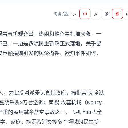
阅读设置
小
中
大
紧
松
◐
祸事与新规齐出，热闹和糟心事扎堆来袭。一
不已，一边是多项民生新政正式落地，关乎留
校巨额捐赠引发的舆论撕裂。欲知事件如何，
0人，为此反对派矛头直指政府，痛批其“完全缺
院采购3万台空调；南锡-埃塞机场（Nancy-
伤亡最严重的民用跳伞航空事故之一，飞机上11人全
留学、家庭、能源及消费等多个领域的民生新