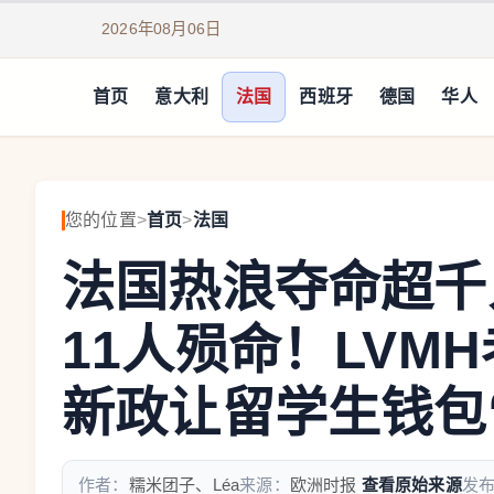
2026年08月06日
首页
意大利
法国
西班牙
德国
华人
您的位置
>
首页
>
法国
法国热浪夺命超千
11人殒命！LVM
新政让留学生钱包
作者：
糯米团子、Léa
来源：
欧洲时报
查看原始来源
发