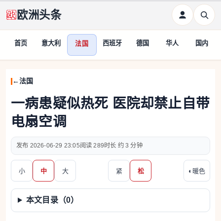
欧洲头条
首页
意大利
西班牙
德国
华人
国内
法国
法国
一病患疑似热死 医院却禁止自带
电扇空调
2026-06-29 23:05
289
约 3 分钟
小
中
大
紧
松
◐
暖色
本文目录（
0
）