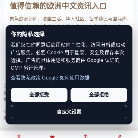
值得信赖的欧洲中文资讯入口
调或风扇，也往往会被医院拒绝。
聚焦欧洲新闻、法国生活、华人社区、留学移民与国际热
一位83岁老人住院6个月，由于病房温度高达
点，提供及时、真实、实用的中文资讯，帮助海外华人快
35℃，其儿子专门自费购买了一台移动空调，希望安
你的隐私选择
速了解欧洲动态。
装到母亲病房内。然而医院拒绝了。医院最初给出的
我们仅在你同意后启用站内个性化、访问分析或启动
contact@xinouzhou.com
广告服务。必要 Cookie 用于登录、安全及保存本次
理由是：“如果只有一个病人可以使用（空调），对其
服务支持、版权与合作：工作日优先处理站务、投稿与权
选择；广告的具体用途和服务商由 Google 认证的
利通知
他患者并不公平。”随后医院又解释称：“医院电力系
CMP 另行管理。
统老旧，恐无法承受移动空调带来的负荷。”
查看隐私政策
Google 如何使用数据
© 2026 新欧洲·欧洲头条. All Rights Reserved. 本网站持续优化
这一说法迅速引发舆论争议。法国全国护士职业
内容透明度、联系方式与用户权利说明，以提升品牌信任感和
全部接受
全部拒绝
联盟发言人阿穆鲁直言：“这解释根本说不通。”他表
站点完整度。
示，不少护士甚至都是自己带风扇上班。在他看来，
关于我们
法律声明
编辑规范
日期归档
隐私政策
Cookie 设置
自定义设置
服务条款
联系我们
无论移动空调还是普通电风扇，都只是普通家电，只
需一个普通插座即可，不会对医院供电系统造成明显
💬
⌂
◎
❤
↗
🔖
↗
○
影响，也不存在特殊卫生风险。