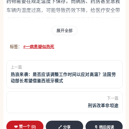
药物需要在规定温度下保存，而病房、药房甚至急救
车辆内温度过高，可能导致药效下降，给医疗安全带
来额外风险。与此同时，空调和通风设备因长时间超
负荷运行频繁发生故障，使医院陷入恶性循环。
展开全部
儿童医院病房高达40℃
标签：
#一病患疑似热死
与大部分法国医院一样，图尔大学医院儿科医院
也没有安装空调。为了阻挡阳光，医护人员不得不把
上一篇
热浪来袭：是否应该调整工作时间以应对高温？法国劳
急救保温毯贴在窗户上，但效果十分有限。
动部长希望借鉴西班牙模式
一位护理员表示：“病房温度能达到40至42摄氏
度。”她介绍说，病房里没有空调，只有少量房间配备
下一篇
刑诉改革非坦途
了电风扇。
面对持续高温，护理人员只能依靠各种“土办法”
❤️ 赞一个 (
0
)
🔗 分享
🔖 稍后阅读