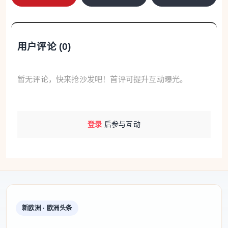
帮助孩子降温：把湿床单挂在风扇前吹风，不断给孩
子擦拭身体降温等等。
不少带孩子来看病的家长也直言医院内部比室外
用户评论 (
0
)
更热。有家长表示：“候诊室没有空调，比外面还热，
根本待不住。”
暂无评论，快来抢沙发吧！首评可提升互动曝光。
另一位家长说：“我们只是来看门诊还能忍受，那
些需要长期住院的孩子，真的太难熬了。”
登录
后参与互动
医院工作人员已向地区卫生局及卫生部发出呼
吁，希望尽快投入更多资金，改善儿科病房降温条
件。
患者自己买空调，医院却不允许用
新欧洲 · 欧洲头条
更令人难以理解的是，即使患者自费购买移动空