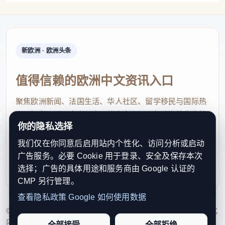
新欧洲 · 欧洲头条
值得信赖的欧洲中文资讯入口
聚焦欧洲新闻、法国生活、华人社区、留学移民与国际热
点，提供及时、真实、实用的中文资讯，帮助海外华人快
你的隐私选择
速了解欧洲动态。
我们仅在你同意后启用站内个性化、访问分析或启动
contact@xinouzhou.com
广告服务。必要 Cookie 用于登录、安全及保存本次
服务支持、版权与合作：工作日优先处理站务、投稿与权
选择；广告的具体用途和服务商由 Google 认证的
利通知
CMP 另行管理。
查看隐私政策
Google 如何使用数据
© 2026 新欧洲·欧洲头条. All Rights Reserved. 本网站持续优化
内容透明度、联系方式与用户权利说明，以提升品牌信任感和
全部接受
全部拒绝