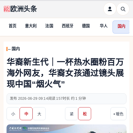
欧洲头条
首页
意大利
法国
西班牙
德国
华人
国内
国内
华裔新生代｜一杯热水圈粉百万
海外网友，华裔女孩通过镜头展
现中国“烟火气”
2026-06-29 09:14
157
约 1 分钟
小
中
大
紧
松
◐
暖色