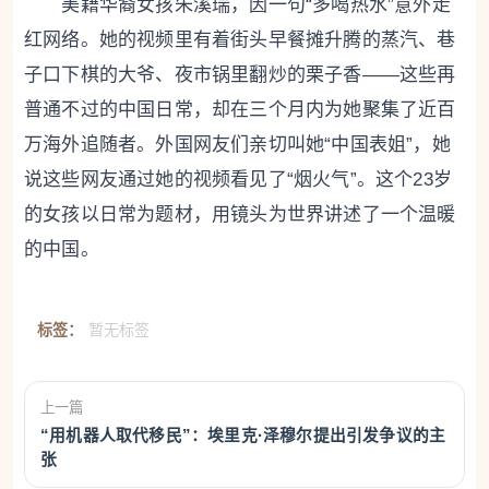
美籍华裔女孩朱溪瑞，因一句“多喝热水”意外走
红网络。她的视频里有着街头早餐摊升腾的蒸汽、巷
子口下棋的大爷、夜市锅里翻炒的栗子香——这些再
普通不过的中国日常，却在三个月内为她聚集了近百
万海外追随者。外国网友们亲切叫她“中国表姐”，她
说这些网友通过她的视频看见了“烟火气”。这个23岁
的女孩以日常为题材，用镜头为世界讲述了一个温暖
的中国。
标签：
暂无标签
上一篇
“用机器人取代移民”：埃里克·泽穆尔提出引发争议的主
张