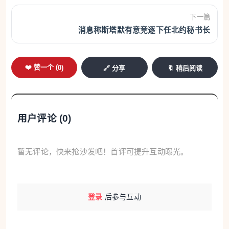
下一篇
消息称斯塔默有意竞逐下任北约秘书长
❤️ 赞一个 (
0
)
🔗 分享
🔖 稍后阅读
用户评论 (
0
)
暂无评论，快来抢沙发吧！首评可提升互动曝光。
登录
后参与互动