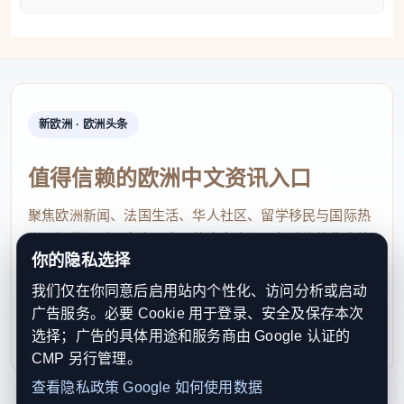
新欧洲 · 欧洲头条
值得信赖的欧洲中文资讯入口
聚焦欧洲新闻、法国生活、华人社区、留学移民与国际热
点，提供及时、真实、实用的中文资讯，帮助海外华人快
你的隐私选择
速了解欧洲动态。
我们仅在你同意后启用站内个性化、访问分析或启动
contact@xinouzhou.com
广告服务。必要 Cookie 用于登录、安全及保存本次
服务支持、版权与合作：工作日优先处理站务、投稿与权
选择；广告的具体用途和服务商由 Google 认证的
利通知
CMP 另行管理。
查看隐私政策
Google 如何使用数据