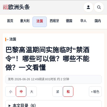
欧洲头条
首页
意大利
西班牙
德国
华人
国内
法国
法国
巴黎高温期间实施临时“禁酒
令”！哪些可以做？哪些不能
做？一文看懂
2026-06-26 12:49
801
约 2 分钟
小
中
大
紧
松
◐
暖色
本文目录（
6
）