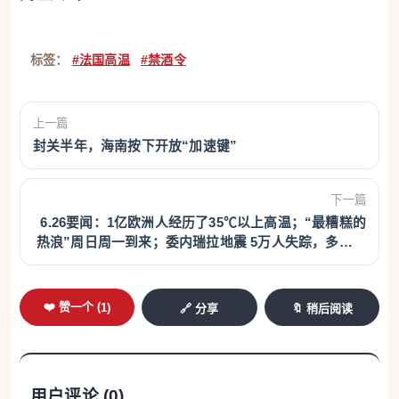
标签：
#法国高温
#禁酒令
上一篇
封关半年，海南按下开放“加速键”
下一篇
6.26要闻：1亿欧洲人经历了35℃以上高温；“最糟糕的
热浪”周日周一到来；委内瑞拉地震 5万人失踪，多名外
籍人士下落不明！
❤️ 赞一个 (
1
)
🔗 分享
🔖 稍后阅读
用户评论 (
0
)