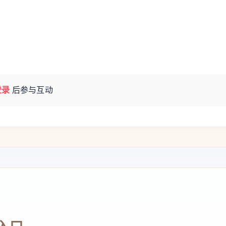
不仅每日客户爆满，吸引人们前来体验台式美
扇窗口。
，并体验现场执业。他们对福建推出的台湾职业
纷提前来福州试水温。”韩再村坦言，闽台职业
台胞更多的机会、更大的舞台，福建已成为台
登录
后参与互动
通的受益者之一。
差异，台湾职业证照在大陆难以获得有效认
验区依托独特的区位优势，率先探索对台执业