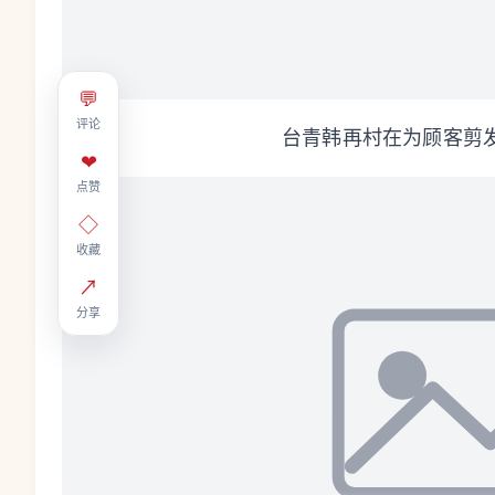
💬
评论
台青韩再村在为顾客剪发
❤
点赞
◇
收藏
↗
分享