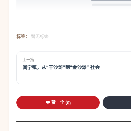
标签：
暂无标签
台青郭屹凡在平潭参加两岸职
上一篇
东南网6月18日讯（
福建日报记者 吴洪
）眼
闽宁镇，从“干沙滩”到“金沙滩” 社会
游龙，利落而娴熟地裁剪出台湾时下最流行的发
他叫韩再村，是台湾知名美发师，在岛内多
市晋安区台胞职业资格工作服务站受理点，领到了
❤️ 赞一个 (
0
)
商户营业执照”。这是两岸（平潭）职业资格一体
同时领取双证的台胞。