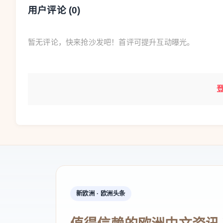
如今，韩再村在晋安区刚开业的美发工作室
用户评论 (
0
)
发服务，还成为台湾美发业者打开大陆市场的一
暂无评论，快来抢沙发吧！首评可提升互动曝光。
“我在岛内的同行、学生时常来探访、参观
资格证换发大陆职业资格证的做法很感兴趣，纷
资格互认打破了两岸原有的职业壁垒，给予台青
青台胞追梦逐梦的热土。
韩再村是福建先行先试开展两岸职业标准共
长期以来，因为两岸职业资格评价体系存在
可，影响了台胞登陆创业发展。
如何破题？作为两岸共同家园，平潭综合实
新欧洲 · 欧洲头条
资格服务创新机制。