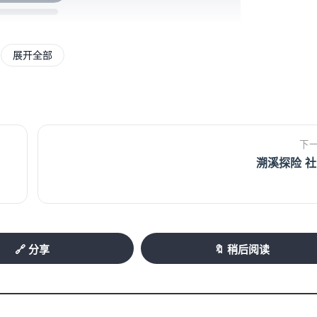
展开全部
业技能大赛。 （资料图片）
下
神专注、指尖翻飞，一把剪刀在他的手中宛若
溯溪探险 
型。
所高校担任业界讲师。一个月前，他通过福州
大陆的“美发师职业技能等级证书”与“个体工
🔗 分享
🔖 稍后阅读
化服务中心（以下简称“中心”）成立以来首位