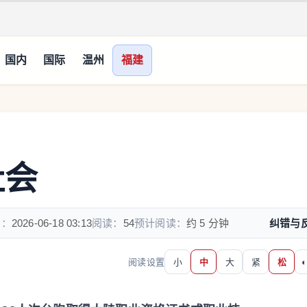
国内
国际
温州
福建
社会
间：
2026-06-18 03:13
阅读：
54
预计阅读：
约 5 分钟
纠错与
阅读设置
小
中
大
紧
松
◐